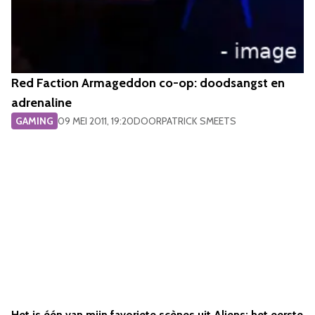
Red Faction Armageddon co-op: doodsangst en
adrenaline
GAMING
09 MEI 2011, 19:20
DOOR
PATRICK SMEETS
Het is één van mijn favoriete scènes uit Aliens: het eerste