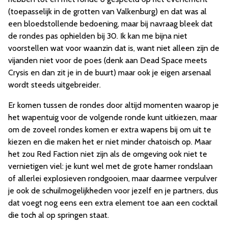
(toepasselijk in de grotten van Valkenburg) en dat was al
een bloedstollende bedoening, maar bij navraag bleek dat
de rondes pas ophielden bij 30. Ik kan me bijna niet
voorstellen wat voor waanzin dat is, want niet alleen zijn de
vijanden niet voor de poes (denk aan Dead Space meets
Crysis en dan zit je in de buurt) maar ook je eigen arsenaal
wordt steeds uitgebreider.
Er komen tussen de rondes door altijd momenten waarop je
het wapentuig voor de volgende ronde kunt uitkiezen, maar
om de zoveel rondes komen er extra wapens bij om uit te
kiezen en die maken het er niet minder chatoisch op. Maar
het zou Red Faction niet zijn als de omgeving ook niet te
vernietigen viel: je kunt wel met de grote hamer rondslaan
of allerlei explosieven rondgooien, maar daarmee verpulver
je ook de schuilmogelijkheden voor jezelf en je partners, dus
dat voegt nog eens een extra element toe aan een cocktail
die toch al op springen staat.