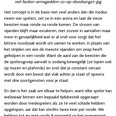
red-faction-armageddon-co-op-doodsangst-.jpg
Het concept is in de basis niet veel anders dan die modus:
neem vier spelers, zet ze in een arena en laat de vieze
beesten maar ronde na ronde komen. De stroom van
vijanden blijft maar escaleren, niet zozeer in aantallen maar
meer in gevaarlijkheid wat er al snel voor zorgt dat het
bittere noodzaak wordt om samen te werken, in plaats van
het strijden om wie de meeste vijanden om zeep heeft
geholpen in een ronde. Want de aard van de beesten die
de spelersgroep aanvalt is zodanig bewegelijk (ze lopen ook
op muren en plafonds) en snel dat je constant verrast
wordt door een beest dat vlak achter je staat of opeens
met drie soortgenoten voor je staat.
En dan is het zaak om elkaar te helpen, want elke speler kan
weliswaar binnen een bepaald tijdsbestek opgeraapt
worden door medespelers als ze te veel schade hebben
opgelopen, aar dat kan slechts twee keer per ronde. We
hebben tot en met ronde 8 gespeeld op het evenement