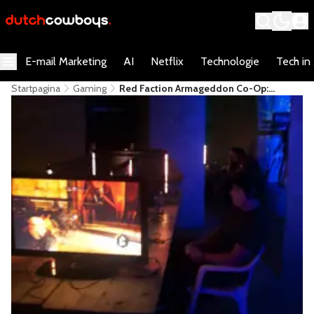
E-mail Marketing
AI
Netflix
Technologie
Tech in
Startpagina
Gaming
Red Faction Armageddon Co-Op:
Doodsangst En Adrenaline