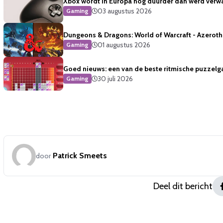
Xbox wordt in Europa nog duurder dan werd verw
03 augustus 2026
Gaming
Dungeons & Dragons: World of Warcraft - Azeroth 
01 augustus 2026
Gaming
Goed nieuws: een van de beste ritmische puzzelg
30 juli 2026
Gaming
Patrick Smeets
door
Deel dit bericht