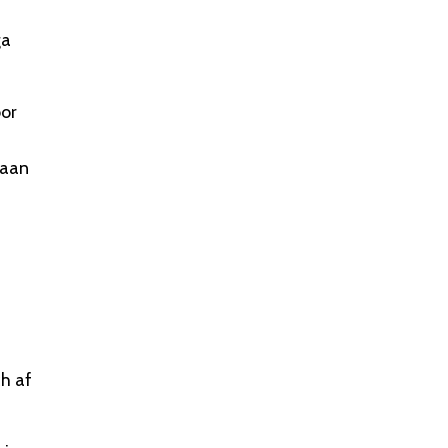
ga
oor
 aan
h af