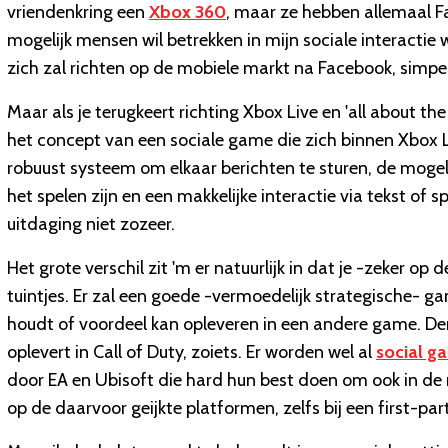
vriendenkring een
Xbox 360
, maar ze hebben allemaal F
mogelijk mensen wil betrekken in mijn sociale interactie 
zich zal richten op de mobiele markt na Facebook, simpe
Maar als je terugkeert richting Xbox Live en 'all about t
het concept van een sociale game die zich binnen Xbox Li
robuust systeem om elkaar berichten te sturen, de moge
het spelen zijn en een makkelijke interactie via tekst of s
uitdaging niet zozeer.
Het grote verschil zit 'm er natuurlijk in dat je -zeker 
tuintjes. Er zal een goede -vermoedelijk strategische- g
houdt of voordeel kan opleveren in een andere game. De
oplevert in Call of Duty, zoiets. Er worden wel al
social g
door EA en Ubisoft die hard hun best doen om ook in de 
op de daarvoor geijkte platformen, zelfs bij een first-party