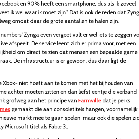
acebook en 90% heeft een smartphone, dus als ik zoveel
weet ik wel waar ik moet zijn." Dat is ook de reden dat Zyn
lweg omdat daar de grote aantallen te halen zijn.
he numbers' Zynga even vergeet valt er wel iets te zeggen v
ve afspeelt. De service leent zich er prima voor, met een
lijkheid om direct te zien dat mensen een bepaalde game
praak. De infrastructuur is er gewoon, dus daar ligt de
op de Xbox- niet hoeft aan te komen met het bijhouden van
ame achter moeten zitten en dan liefst eentje die verband
nk grofweg aan het principe van
Farmville
dat je perks
ames
gemaakt die aan consoletitels hangen, voornamelijk
nieuwe markt mee te gaan spelen, maar ook die spelen zic
 Microsoft titel als Fable 3..