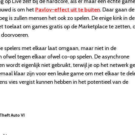
ing op Live zelf bij de hardcore, áls er maar een echte game
ebouwd is om het
Pavlov-effect uit te buiten
. Daar gaan de
g is zullen mensen het ook zo spelen. De enige kink in de
iet toelaat om games gratis op de Marketplace te zetten, 
 doorvoeren.
e spelers met elkaar laat omgaan, maar niet in de
sen ofwel tegen elkaar ofwel co-op spelen. De asynchrone
 wordt eigenlijk niet gebruikt, terwijl je op het netwerk g
emaal klaar zijn voor een leuke game om met elkaar te del
eens vies vergist kunnen hebben in het potentieel van de
 Theft Auto VI