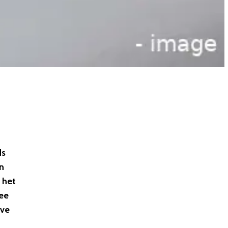
ds
n
 het
mee
ive