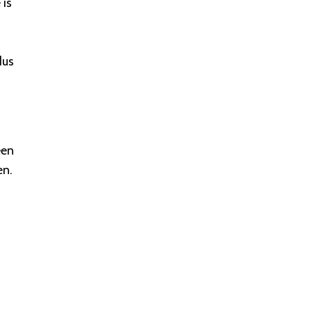
 is
dus
een
en.