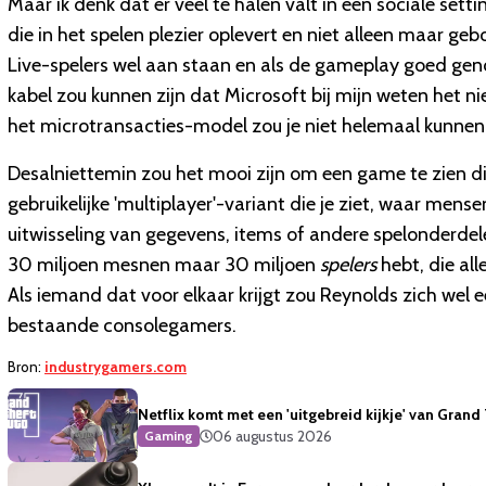
Maar ik denk dat er veel te halen valt in een sociale sett
die in het spelen plezier oplevert en niet alleen maar g
Live-spelers wel aan staan en als de gameplay goed genoe
kabel zou kunnen zijn dat Microsoft bij mijn weten het n
het microtransacties-model zou je niet helemaal kunnen
Desalniettemin zou het mooi zijn om een game te zien di
gebruikelijke 'multiplayer'-variant die je ziet, waar men
uitwisseling van gegevens, items of andere spelonderdelen
30 miljoen mesnen maar 30 miljoen
spelers
hebt, die all
Als iemand dat voor elkaar krijgt zou Reynolds zich wel 
bestaande consolegamers.
Bron:
industrygamers.com
Netflix komt met een 'uitgebreid kijkje' van Grand
06 augustus 2026
Gaming