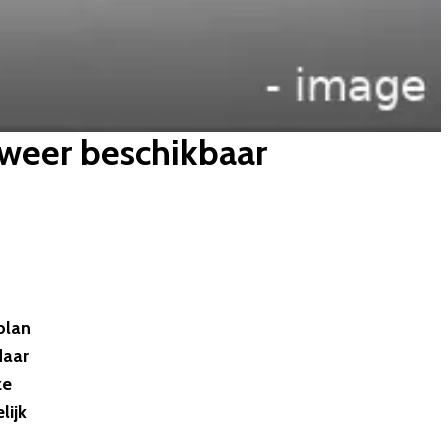
 weer beschikbaar
plan
daar
ze
lijk