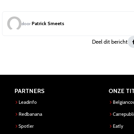
Patrick Smeets
door
Deel dit bericht
PARTNERS
ONZE TI
Leadinfo
Belgianc
Redbanana
Carrepubli
Spotler
Eatly