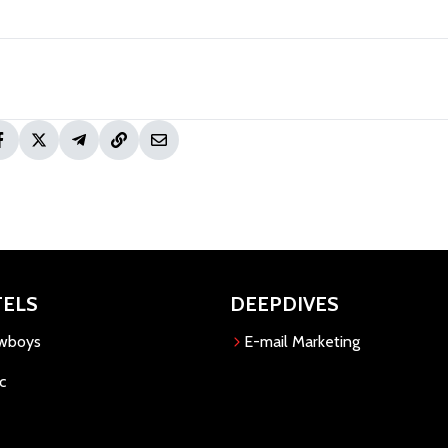
TELS
DEEPDIVES
owboys
E-mail Marketing
c