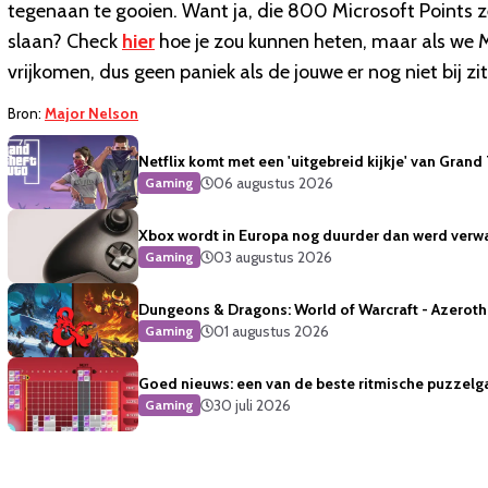
tegenaan te gooien. Want ja, die 800 Microsoft Points zet
slaan? Check
hier
hoe je zou kunnen heten, maar als we 
vrijkomen, dus geen paniek als de jouwe er nog niet bij zit
Bron:
Major Nelson
Netflix komt met een 'uitgebreid kijkje' van Grand
06 augustus 2026
Gaming
Xbox wordt in Europa nog duurder dan werd verw
03 augustus 2026
Gaming
Dungeons & Dragons: World of Warcraft - Azeroth 
01 augustus 2026
Gaming
Goed nieuws: een van de beste ritmische puzzelg
30 juli 2026
Gaming