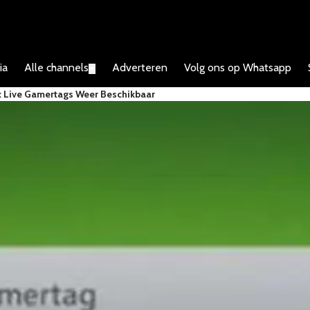
ia
Alle channels
Adverteren
Volg ons op Whatsapp
▼
x Live Gamertags Weer Beschikbaar