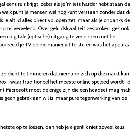
al eens ruis krijgt, zeker als je 'm iets harder hebt staan d
op welk punt je mensen wel nog kunt verstaan zonder dat d
 je altijd alles direct vol open zet, maar als je ondanks de
soms vervelend. Over geluidskwaliteit gesproken, gek ook
een digitale (optische) uitgang te verbinden met het
oorbeeld je TV op die manier uit te sturen was het appara
es zo dicht te timmeren dat niemand zich op die markt kan
box -waar traditioneel het meeste online speleed wordt- 
want Microsoft moet de enige zijn die een headset mag ma
dus geen gebrek aan wil is, maar pure tegenwerking van de
hetste op te lossen, dan heb je eigenlijk niet zoveel keus: