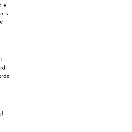
 je
n is
de
et
ord
erde
s
ef