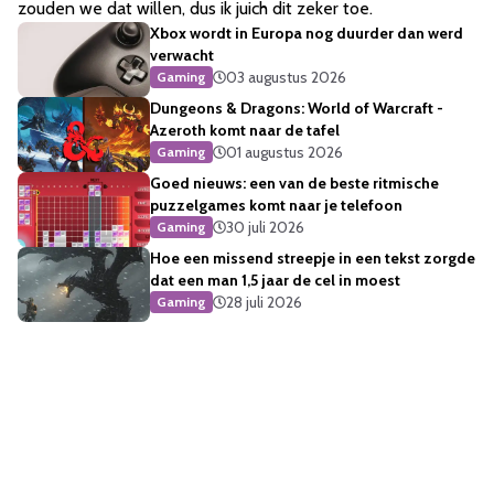
zouden we dat willen, dus ik juich dit zeker toe.
Xbox wordt in Europa nog duurder dan werd
verwacht
03 augustus 2026
Gaming
Dungeons & Dragons: World of Warcraft -
Azeroth komt naar de tafel
01 augustus 2026
Gaming
Goed nieuws: een van de beste ritmische
puzzelgames komt naar je telefoon
30 juli 2026
Gaming
Hoe een missend streepje in een tekst zorgde
dat een man 1,5 jaar de cel in moest
28 juli 2026
Gaming