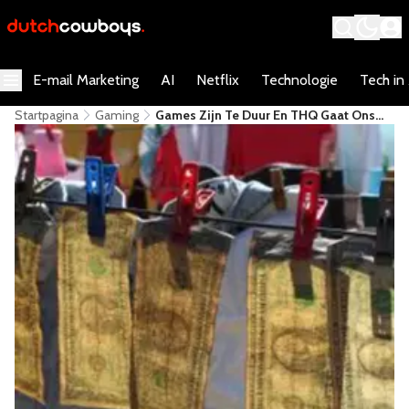
E-mail Marketing
AI
Netflix
Technologie
Tech in
Startpagina
Gaming
Games Zijn Te Duur En THQ Gaat Ons
"helpen"