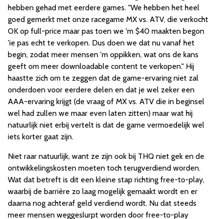
hebben gehad met eerdere games. "We hebben het heel
goed gemerkt met onze racegame MX vs. ATV, die verkocht
OK op full-price maar pas toen we 'm $40 maakten begon
'ie pas echt te verkopen. Dus doen we dat nu vanaf het
begin, zodat meer mensen 'm oppikken, wat ons de kans
geeft om meer downloadable content te verkopen." Hij
haastte zich om te zeggen dat de game-ervaring niet zal
onderdoen voor eerdere delen en dat je wel zeker een
AAA-ervaring krijgt (de vraag of MX vs. ATV die in beginsel
wel had zullen we maar even laten zitten) maar wat hij
natuurlijk niet erbij vertelt is dat de game vermoedelijk wel
iets korter gaat zijn.
Niet raar natuurlijk, want ze zijn ook bij THQ niet gek en de
ontwikkelingskosten moeten toch terugverdiend worden.
Wat dat betreft is dit een kleine stap richting free-to-play,
waarbij de barrière zo laag mogelijk gemaakt wordt en er
daarna nog achteraf geld verdiend wordt. Nu dat steeds
meer mensen weggeslurpt worden door free-to-play