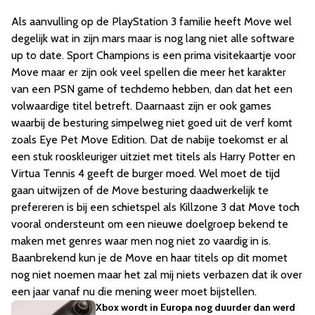
Als aanvulling op de PlayStation 3 familie heeft Move wel
degelijk wat in zijn mars maar is nog lang niet alle software
up to date. Sport Champions is een prima visitekaartje voor
Move maar er zijn ook veel spellen die meer het karakter
van een PSN game of techdemo hebben, dan dat het een
volwaardige titel betreft. Daarnaast zijn er ook games
waarbij de besturing simpelweg niet goed uit de verf komt
zoals Eye Pet Move Edition. Dat de nabije toekomst er al
een stuk rooskleuriger uitziet met titels als Harry Potter en
Virtua Tennis 4 geeft de burger moed. Wel moet de tijd
gaan uitwijzen of de Move besturing daadwerkelijk te
prefereren is bij een schietspel als Killzone 3 dat Move toch
vooral ondersteunt om een nieuwe doelgroep bekend te
maken met genres waar men nog niet zo vaardig in is.
Baanbrekend kun je de Move en haar titels op dit momet
nog niet noemen maar het zal mij niets verbazen dat ik over
een jaar vanaf nu die mening weer moet bijstellen.
Xbox wordt in Europa nog duurder dan werd