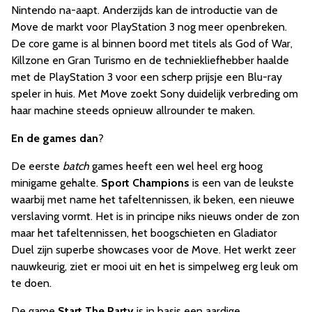
Nintendo na-aapt. Anderzijds kan de introductie van de
Move de markt voor PlayStation 3 nog meer openbreken.
De core game is al binnen boord met titels als God of War,
Killzone en Gran Turismo en de techniekliefhebber haalde
met de PlayStation 3 voor een scherp prijsje een Blu-ray
speler in huis. Met Move zoekt Sony duidelijk verbreding om
haar machine steeds opnieuw allrounder te maken.
En de games dan
?
De eerste
batch
games heeft een wel heel erg hoog
minigame gehalte.
Sport Champions
is een van de leukste
waarbij met name het tafeltennissen, ik beken, een nieuwe
verslaving vormt. Het is in principe niks nieuws onder de zon
maar het tafeltennissen, het boogschieten en Gladiator
Duel zijn superbe showcases voor de Move. Het werkt zeer
nauwkeurig, ziet er mooi uit en het is simpelweg erg leuk om
te doen.
De game
Start The Party
is in basis een aardige