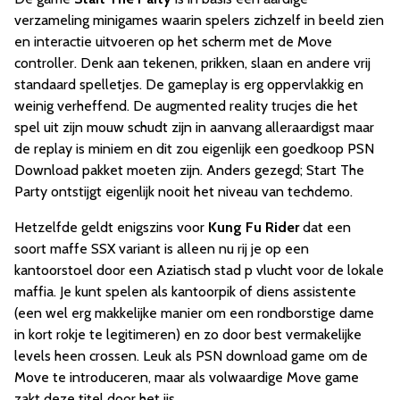
verzameling minigames waarin spelers zichzelf in beeld zien
en interactie uitvoeren op het scherm met de Move
controller. Denk aan tekenen, prikken, slaan en andere vrij
standaard spelletjes. De gameplay is erg oppervlakkig en
weinig verheffend. De augmented reality trucjes die het
spel uit zijn mouw schudt zijn in aanvang alleraardigst maar
de replay is miniem en dit zou eigenlijk een goedkoop PSN
Download pakket moeten zijn. Anders gezegd; Start The
Party ontstijgt eigenlijk nooit het niveau van techdemo.
Hetzelfde geldt enigszins voor
Kung Fu Rider
dat een
soort maffe SSX variant is alleen nu rij je op een
kantoorstoel door een Aziatisch stad p vlucht voor de lokale
maffia. Je kunt spelen als kantoorpik of diens assistente
(een wel erg makkelijke manier om een rondborstige dame
in kort rokje te legitimeren) en zo door best vermakelijke
levels heen crossen. Leuk als PSN download game om de
Move te introduceren, maar als volwaardige Move game
zakt deze titel door het ijs.