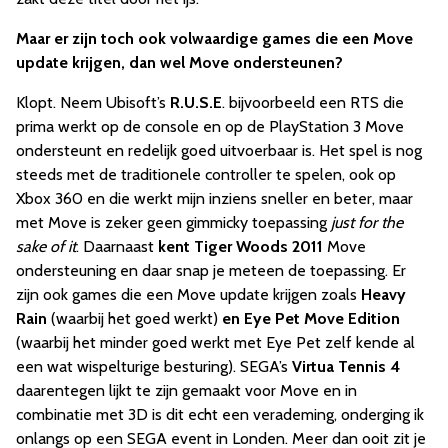
Maar er zijn toch ook volwaardige games die een Move
update krijgen, dan wel Move ondersteunen?
Klopt. Neem Ubisoft’s
R.U.S.E
. bijvoorbeeld een RTS die
prima werkt op de console en op de PlayStation 3 Move
ondersteunt en redelijk goed uitvoerbaar is. Het spel is nog
steeds met de traditionele controller te spelen, ook op
Xbox 360 en die werkt mijn inziens sneller en beter, maar
met Move is zeker geen gimmicky toepassing
just for the
sake of it
. Daarnaast
kent Tiger Woods 2011
Move
ondersteuning en daar snap je meteen de toepassing. Er
zijn ook games die een Move update krijgen zoals
Heavy
Rain
(waarbij het goed werkt)
en Eye Pet Move Edition
(waarbij het minder goed werkt met Eye Pet zelf kende al
een wat wispelturige besturing). SEGA’s
Virtua Tennis 4
daarentegen lijkt te zijn gemaakt voor Move en in
combinatie met 3D is dit echt een verademing, onderging ik
onlangs op een SEGA event in Londen. Meer dan ooit zit je