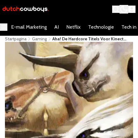
E-mail Marketing
AI
Netflix
Technologie
Tech in
Startpagina
Gaming
Aha! De Hardcore Titels Voor Kinect
Waren Verstopt In Japan