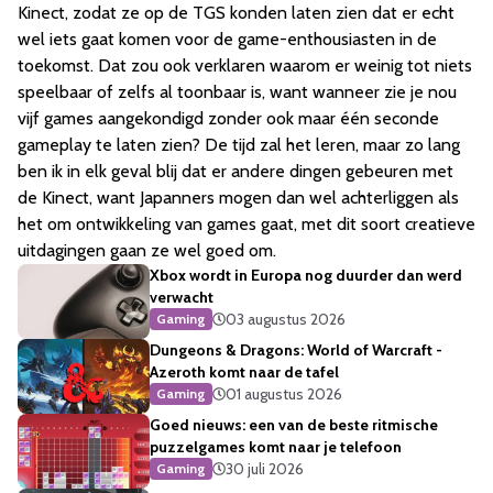
Kinect, zodat ze op de TGS konden laten zien dat er echt
wel iets gaat komen voor de game-enthousiasten in de
toekomst. Dat zou ook verklaren waarom er weinig tot niets
speelbaar of zelfs al toonbaar is, want wanneer zie je nou
vijf games aangekondigd zonder ook maar één seconde
gameplay te laten zien? De tijd zal het leren, maar zo lang
ben ik in elk geval blij dat er andere dingen gebeuren met
de Kinect, want Japanners mogen dan wel achterliggen als
het om ontwikkeling van games gaat, met dit soort creatieve
uitdagingen gaan ze wel goed om.
Xbox wordt in Europa nog duurder dan werd
verwacht
03 augustus 2026
Gaming
Dungeons & Dragons: World of Warcraft -
Azeroth komt naar de tafel
01 augustus 2026
Gaming
Goed nieuws: een van de beste ritmische
puzzelgames komt naar je telefoon
30 juli 2026
Gaming