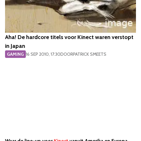
Aha! De hardcore titels voor Kinect waren verstopt
in Japan
GAMING
16 SEP 2010, 17:30
DOOR
PATRICK SMEETS
Waar de line-up voor
Kinect
vanuit Amerika en Europa