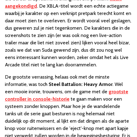
aangekondigd
. De XBLA-titel wordt een echte actiegame
waarbij je karakter op een verknipt pretpark terecht komt en
daar moet zien te overleven. Er wordt vooral veel geslagen,
dus geweren zul je niet tegenkomen. De karakters die in de
screenshots te zien zijn (er was ook nog een live-action
trailer maar die liet niet zoveel zien) lijken vooral heel bizar,
zoals we dat van Suda gewend zijn, dus dit zou nog wel
eens interessant kunnen worden, zeker omdat het als Live
Arcade titel niet te lang kan doorrammelen.
De grootste verrassing, helaas ook met de minste
informatie, was toch
Steel Battalion: Heavy Armor
. Wel
een mooie ironie, trouwens, om de game met de
grootste
controller in console-historie
te gaan maken voor een
systeem zonder knoppen. Maar hoe je de wandelende
tanks uit de serie gaat besturen is nog helemaal niet
duidelijk op dit moment, al lijkt em dat dingen als de aparte
knop voor ruitenwissers en de 'eject'-knop met apart kapje
niet verwerkt zullen worden in de bewegingsbesturing. Er is