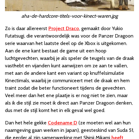
aha-de-hardcore-titels-voor-kinect-waren.jpg
Zo is daar allereerst
Project Draco
, gemaakt door Yukio
Futatsugi, die verantwoordelijk was voor de Panzer Dragoon
serie waarvan het laatste deel op de Xbox is uitgekomen.
Aan de ene kant bestaat de game uit een hoop
luchtgevechten, waarbij je als speler de teugels van de draak
vasthebt en vijanden kunt aanwijzen om ze aan te vallen,
met aan de andere kant een variant op knuffelsimulatie
Kinectimals, waarbij je communiceert met de draak en hem
traint zodat die beter functioneert tijdens de gevechten.
Veel meer dan het ene plaatje is er nog niet te zien, maar
als ik die stijl zie moet ik direct aan Panzer Dragoon denken,
dus met de stijl komt het in elk geval wel goed.
Dan het hele gekke
Codename D
(ze moeten wel aan hun
naamgeving gaan werken in Japan), geesteskind van Suda 51,
die eerder al zijn samenwerking met Shinji Mikami
heeft