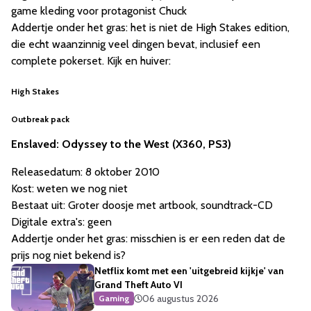
game kleding voor protagonist Chuck
Addertje onder het gras: het is niet de High Stakes edition,
die echt waanzinnig veel dingen bevat, inclusief een
complete pokerset. Kijk en huiver:
High Stakes
Outbreak pack
Enslaved: Odyssey to the West (X360, PS3)
Releasedatum: 8 oktober 2010
Kost: weten we nog niet
Bestaat uit: Groter doosje met artbook, soundtrack-CD
Digitale extra's: geen
Addertje onder het gras: misschien is er een reden dat de
prijs nog niet bekend is?
Netflix komt met een 'uitgebreid kijkje' van
Grand Theft Auto VI
06 augustus 2026
Gaming