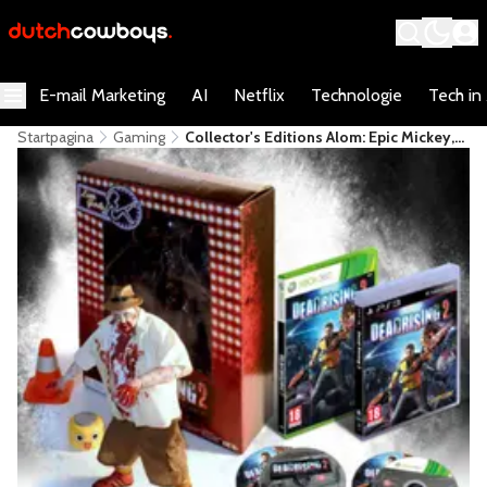
E-mail Marketing
AI
Netflix
Technologie
Tech in
Startpagina
Gaming
Collector's Editions Alom: Epic Mickey,
Enslaved, Dead Rising En Castlevania