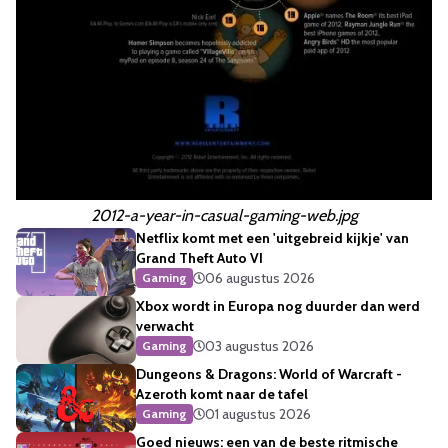
2012-a-year-in-casual-gaming-web.jpg
Netflix komt met een 'uitgebreid kijkje' van
Grand Theft Auto VI
06 augustus 2026
Gaming
Xbox wordt in Europa nog duurder dan werd
verwacht
03 augustus 2026
Gaming
Dungeons & Dragons: World of Warcraft -
Azeroth komt naar de tafel
01 augustus 2026
Gaming
Goed nieuws: een van de beste ritmische