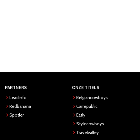
PARTNERS
ONZE TITELS
Leadinfo
Belgiancowboys
Redbanana
Carrepublic
Spotler
Eatly
Stylecowboys
Travelvalley