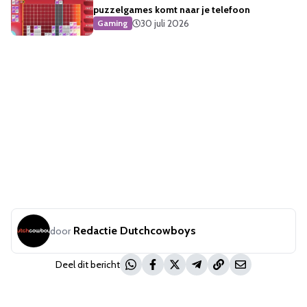
puzzelgames komt naar je telefoon
30 juli 2026
Gaming
Redactie Dutchcowboys
door
Deel dit bericht