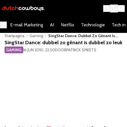
E-mail Marketing
AI
Netflix
Technologie
Tech in
Startpagina
Gaming
SingStar Dance: Dubbel Zo Gênant Is
Dubbel Zo Leuk
SingStar Dance: dubbel zo gênant is dubbel zo leuk
GAMING
16 JUN 2010, 22:50
DOOR
PATRICK SMEETS