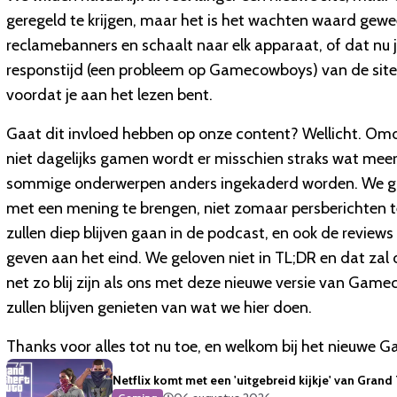
geregeld te krijgen, maar het is het wachten waard gewee
reclamebanners en schaalt naar elk apparaat, of dat nu je
responstijd (een probleem op Gamecowboys) van de site o
voordat je aan het lezen bent.
Gaat dit invloed hebben op onze content? Wellicht. Om
niet dagelijks gamen wordt er misschien straks wat mee
sommige onderwerpen anders ingekaderd worden. We ga
met een mening te brengen, niet zomaar persberichten t
zullen diep blijven gaan in de podcast, en ook de reviews
geven aan het eind. We geloven niet in TL;DR en dat zal 
net zo blij zijn als ons met deze nieuwe versie van Ga
zullen blijven genieten van wat we hier doen.
Thanks voor alles tot nu toe, en welkom bij het nieuwe
Netflix komt met een 'uitgebreid kijkje' van Grand