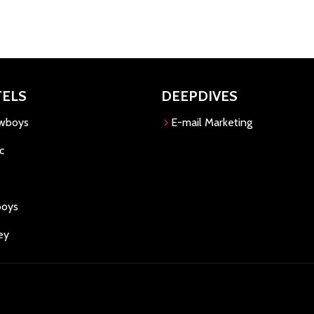
TELS
DEEPDIVES
owboys
E-mail Marketing
c
boys
ey