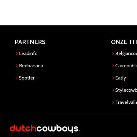
PARTNERS
ONZE TI
Leadinfo
Belgianc
Redbanana
Carrepubli
Spotler
Eatly
Stylecow
Travelvall