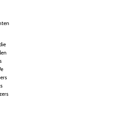
hten
die
len
s
We
fers
ks
zers