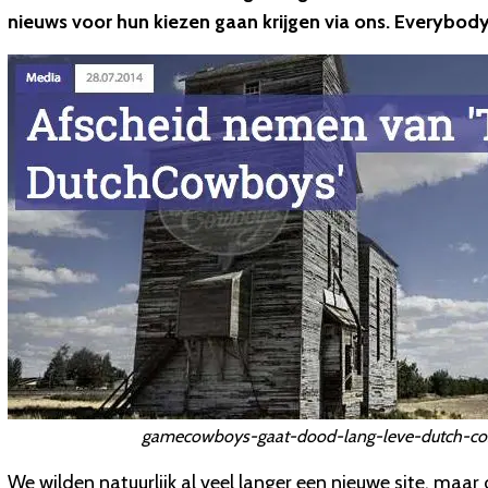
nieuws voor hun kiezen gaan krijgen via ons. Everybody
gamecowboys-gaat-dood-lang-leve-dutch-co.
We wilden natuurlijk al veel langer een nieuwe site, maar