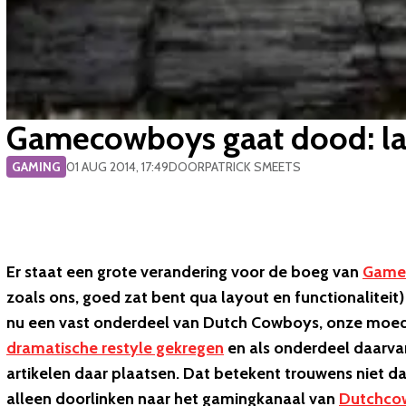
Gamecowboys gaat dood: la
GAMING
01 AUG 2014, 17:49
DOOR
PATRICK SMEETS
Er staat een grote verandering voor de boeg van
Game
zoals ons, goed zat bent qua layout en functionaliteit
nu een vast onderdeel van Dutch Cowboys, onze moeders
dramatische restyle gekregen
en als onderdeel daarv
artikelen daar plaatsen. Dat betekent trouwens niet d
alleen doorlinken naar het gamingkanaal van
Dutchco