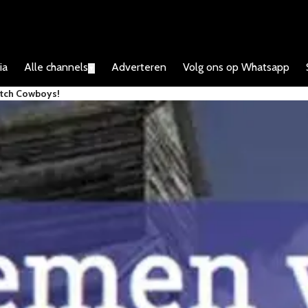
ia
Alle channels
Adverteren
Volg ons op Whatsapp
▼
tch Cowboys!