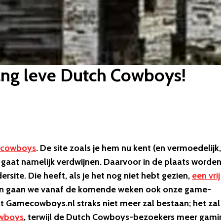
ng leve Dutch Cowboys!
cowboys
. De site zoals je hem nu kent (en vermoedelijk,
) gaat namelijk verdwijnen. Daarvoor in de plaats worde
ite. Die heeft, als je het nog niet hebt gezien,
een vrij
an gaan we vanaf de komende weken ook onze game-
at Gamecowboys.nl straks niet meer zal bestaan; het zal
wboys
, terwijl de Dutch Cowboys-bezoekers meer gami