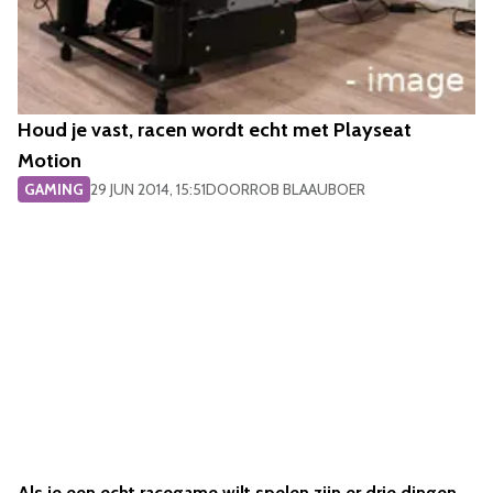
Houd je vast, racen wordt echt met Playseat
Motion
GAMING
29 JUN 2014, 15:51
DOOR
ROB BLAAUBOER
Als je een echt racegame wilt spelen zijn er drie dingen