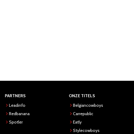
PARTNERS
ONZE TITELS
Leadinfo
Belgiancowboys
Redbanana
Carrepublic
Spotler
Eatly
Stylecowboys