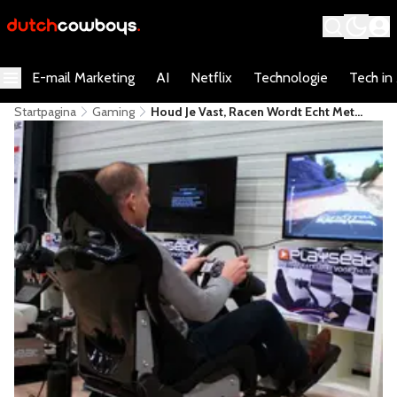
E-mail Marketing
AI
Netflix
Technologie
Tech in
Startpagina
Gaming
Houd Je Vast, Racen Wordt Echt Met
Playseat Motion