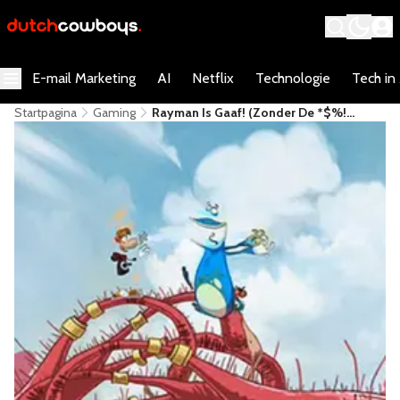
E-mail Marketing
AI
Netflix
Technologie
Tech in
Startpagina
Gaming
Rayman Is Gaaf! (zonder De *$%!
Rabbids)