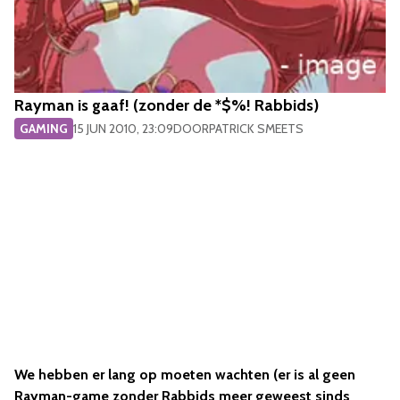
Rayman is gaaf! (zonder de *$%! Rabbids)
GAMING
15 JUN 2010, 23:09
DOOR
PATRICK SMEETS
We hebben er lang op moeten wachten (er is al geen
Rayman-game zonder Rabbids meer geweest sinds