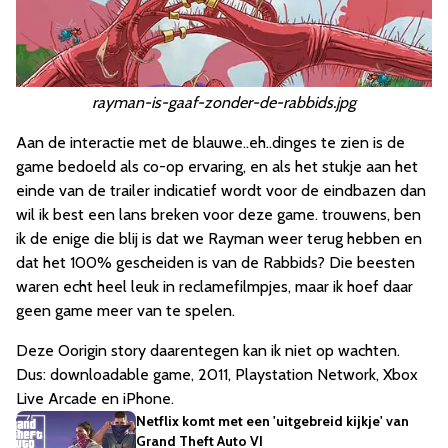
rayman-is-gaaf-zonder-de-rabbids.jpg
Aan de interactie met de blauwe..eh..dinges te zien is de
game bedoeld als co-op ervaring, en als het stukje aan het
einde van de trailer indicatief wordt voor de eindbazen dan
wil ik best een lans breken voor deze game. trouwens, ben
ik de enige die blij is dat we Rayman weer terug hebben en
dat het 100% gescheiden is van de Rabbids? Die beesten
waren echt heel leuk in reclamefilmpjes, maar ik hoef daar
geen game meer van te spelen.
Deze Oorigin story daarentegen kan ik niet op wachten.
Dus: downloadable game, 2011, Playstation Network, Xbox
Live Arcade en iPhone.
Netflix komt met een 'uitgebreid kijkje' van
Grand Theft Auto VI