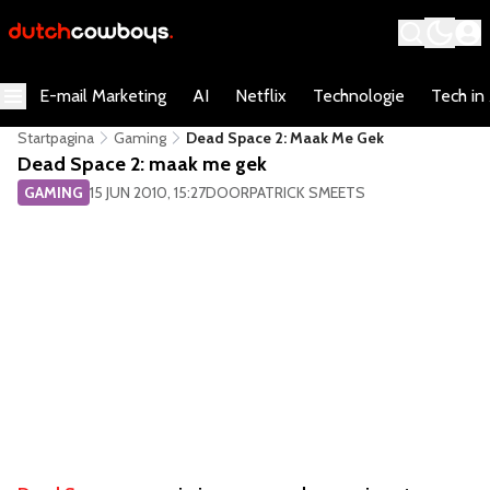
E-mail Marketing
AI
Netflix
Technologie
Tech in
Startpagina
Gaming
Dead Space 2: Maak Me Gek
Dead Space 2: maak me gek
GAMING
15 JUN 2010, 15:27
DOOR
PATRICK SMEETS