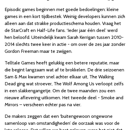
Episodic games beginnen met goede bedoelingen: kleine
games in een kort tijdbestek. Weinig developers kunnen zich
alleen aan dat strakke productieschema houden. Vraag het
de StarCraft en Half-Life fans. ‘Ieder jaar één deel’ werd
hen beloofd. Uiteindelijk kwam Sarah Kerrigan tussen 2010-
2014 slechts twee keer in actie - om over de zes jaar zonder
Gordon Freeman maar te zwijgen.
Telltale Games heeft gelukkig een betere reputatie, maar
die begint langzaam wat af te brokkelen. De drie seizoenen
Sam & Max kwamen snel achter elkaar uit, The Walking
Dead ging wat stroever, The Wolf Among Us verloopt zelfs
in een slakkengangetje. Om de twee maanden zou een
nieuwe aflevering uitkomen. Het tweede deel - Smoke and
Mirrors – verscheen echter pas na vier.
De makers zeggen dat een ‘buitengewoon ongewone
samenloop van omstandigheden’ de oorzaak was voor de