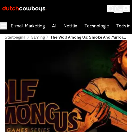
E-mail Marketing
AI
Netflix
Technologie
Tech in
Startpagina
Gaming
The Wolf Among Us: Smoke And Mirrors
Doet Helaas Verlangen Naar Meer