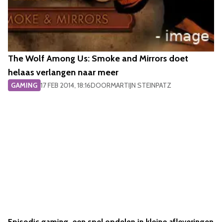
The Wolf Among Us: Smoke and Mirrors doet
helaas verlangen naar meer
GAMING
17 FEB 2014, 18:16
DOOR
MARTIJN STEINPATZ
Episodic gaming, een spel opdelen in kleine afleveringen