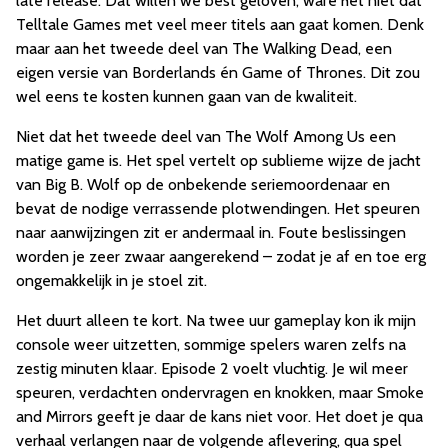
late release. Dat willen we best geloven, ware het niet dat
Telltale Games met veel meer titels aan gaat komen. Denk
maar aan het tweede deel van The Walking Dead, een
eigen versie van Borderlands én Game of Thrones. Dit zou
wel eens te kosten kunnen gaan van de kwaliteit.
Niet dat het tweede deel van The Wolf Among Us een
matige game is. Het spel vertelt op sublieme wijze de jacht
van Big B. Wolf op de onbekende seriemoordenaar en
bevat de nodige verrassende plotwendingen. Het speuren
naar aanwijzingen zit er andermaal in. Foute beslissingen
worden je zeer zwaar aangerekend – zodat je af en toe erg
ongemakkelijk in je stoel zit.
Het duurt alleen te kort. Na twee uur gameplay kon ik mijn
console weer uitzetten, sommige spelers waren zelfs na
zestig minuten klaar. Episode 2 voelt vluchtig. Je wil meer
speuren, verdachten ondervragen en knokken, maar Smoke
and Mirrors geeft je daar de kans niet voor. Het doet je qua
verhaal verlangen naar de volgende aflevering, qua spel