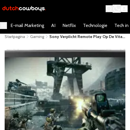
E-mail Marketing
AI
Netflix
Technologie
Tech in
Startpagina
Gaming
Sony Verplicht Remote Play Op De Vita
En PS4, Maar Waarom?