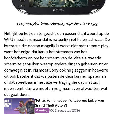
sony-verplicht-remote-play-op-de-vita-en.jpg
Het lijkt op het eerste gezicht een passend antwoord op de
Wii U misschien, maar dat is natuurlijk niet helemaal waar. De
interactie die daarop mogelijk is werkt niet met remote play,
want het enige dat kan is het streamen van het
hoofdscherm en om het scherm van de Vita als tweede
scherm te gebruiken waarop andere dingen gebeuren zit er
domweg niet in. Nu moet Sony ook nog zeggen in hoeverre
dit ook betekent dat we buiten de deur kunnen spelen en
of dat speelbaar is met alle vertraging die dat met zich
meeneemt, dus we meoten nog maar even afwachten wat
dat gaat doen.
Netflix komt met een 'uitgebreid kijkje' van
Grand Theft Auto VI
06 augustus 2026
Gaming