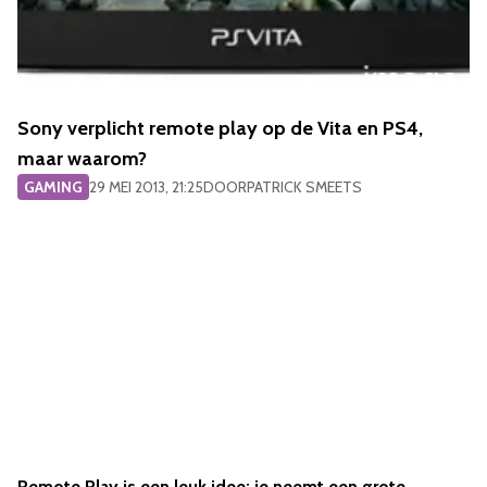
Sony verplicht remote play op de Vita en PS4,
maar waarom?
GAMING
29 MEI 2013, 21:25
DOOR
PATRICK SMEETS
Remote Play is een leuk idee: je neemt een grote