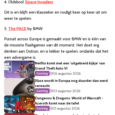
4. Oldskool
Space Invaders
Dit is en blijft een klassieker en nodigt keer op keer uit om
weer te spelen.
5.
The PACE
by BMW
Pursuit across Europe is gemaakt voor BMW en is één van
de mooiste flashgames van dit moment. Het doet erg
denken aan Outrun, en is lekker te spelen, ondanks dat het
een advergame is.
Netflix komt met een 'uitgebreid kijkje' van
Grand Theft Auto VI
06 augustus 2026
Gaming
Xbox wordt in Europa nog duurder dan werd
verwacht
03 augustus 2026
Gaming
Dungeons & Dragons: World of Warcraft -
Azeroth komt naar de tafel
01 augustus 2026
Gaming