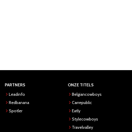
PARTNERS
ONZE TITELS
Leadinfo
Belgiancowboys
Redbanana
Carrepublic
Spotler
Eatly
Stylecowboys
Travelvalley