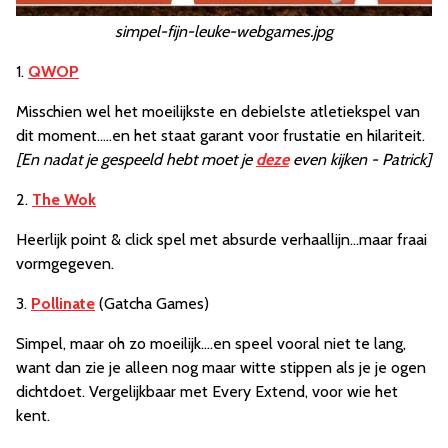
simpel-fijn-leuke-webgames.jpg
1.
QWOP
Misschien wel het moeilijkste en debielste atletiekspel van
dit moment.....en het staat garant voor frustatie en hilariteit.
[En nadat je gespeeld hebt moet je
deze
even kijken - Patrick]
2.
The Wok
Heerlijk point & click spel met absurde verhaallijn...maar fraai
vormgegeven.
3.
Pollinate
(Gatcha Games)
Simpel, maar oh zo moeilijk....en speel vooral niet te lang,
want dan zie je alleen nog maar witte stippen als je je ogen
dichtdoet. Vergelijkbaar met Every Extend, voor wie het
kent.