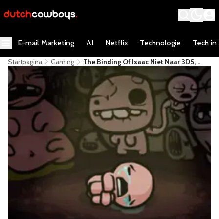
E-mail Marketing
AI
Netflix
Technologie
Tech in
Startpagina
Gaming
The Binding Of Isaac Niet Naar 3DS,
Maar Misschien Wel Naar De Vita?