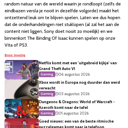
random natuur van de wereld waarin je rondloopt (zelfs de
eindbazen versla je nooit in dezelfde volgorde) maakt het
ontzettend leuk om te blijven spelen. Laten we dus hopen
dat de onderhandelingen niet stuklopen (al zal het aan de
content niet liggen, Sony doet nooit zo moeilijk) en we
binnenkort The Binding Of Isaac kunnen spelen op onze
Vita of PS3.
Bron: Joystiq
Netflix komt met een 'uitgebreid kijkje' van
Grand Theft Auto VI
06 augustus 2026
Gaming
Xbox wordt in Europa nog duurder dan werd
verwacht
03 augustus 2026
Gaming
Dungeons & Dragons: World of Warcraft -
Azeroth komt naar de tafel
01 augustus 2026
Gaming
Goed nieuws: een van de beste ritmische
puzzelgames komt naar je telefoon