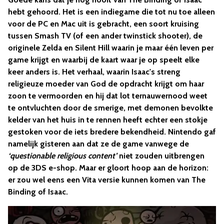
hebt gehoord. Het is een indiegame die tot nu toe alleen
voor de PC en Mac uit is gebracht, een soort kruising
tussen Smash TV (of een ander twinstick shooter), de
originele Zelda en Silent Hill waarin je maar één leven per
game krijgt en waarbij de kaart waar je op speelt elke
keer anders is. Het verhaal, waarin Isaac's streng
religieuze moeder van God de opdracht krijgt om haar
zoon te vermoorden en hij dat lot ternauwernood weet
te ontvluchten door de smerige, met demonen bevolkte
kelder van het huis in te rennen heeft echter een stokje
gestoken voor de iets bredere bekendheid. Nintendo gaf
namelijk gisteren aan dat ze de game vanwege de
‘questionable religious content’
niet zouden uitbrengen
op de 3DS e-shop. Maar er gloort hoop aan de horizon:
er zou wel eens een Vita versie kunnen komen van The
Binding of Isaac.