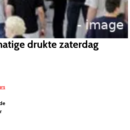
atige drukte zaterdag
rs
nde
r