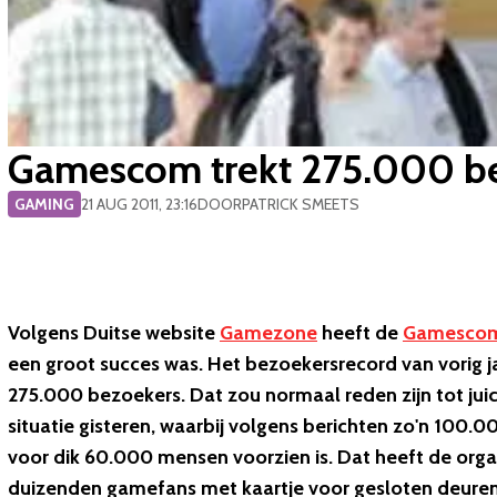
Gamescom trekt 275.000 bez
GAMING
21 AUG 2011, 23:16
DOOR
PATRICK SMEETS
Volgens Duitse website
Gamezone
heeft de
Gamesco
een groot succes was. Het bezoekersrecord van vorig j
275.000 bezoekers. Dat zou normaal reden zijn tot juic
situatie gisteren, waarbij volgens berichten zo'n 100
voor dik 60.000 mensen voorzien is. Dat heeft de org
duizenden gamefans met kaartje voor gesloten deuren 