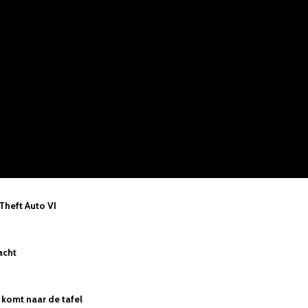
 Theft Auto VI
acht
komt naar de tafel