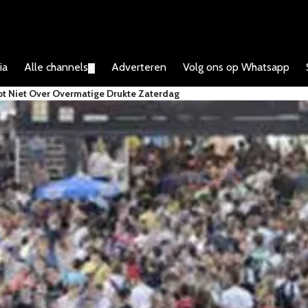
ia
Alle channels
Adverteren
Volg ons op Whatsapp
▼
 Niet Over Overmatige Drukte Zaterdag