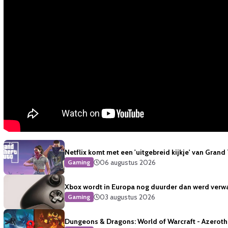
Netflix komt met een 'uitgebreid kijkje' van Grand
06 augustus 2026
Gaming
Xbox wordt in Europa nog duurder dan werd verw
03 augustus 2026
Gaming
Dungeons & Dragons: World of Warcraft - Azeroth 