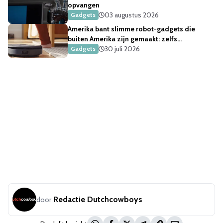
opvangen
03 augustus 2026
Gadgets
Amerika bant slimme robot-gadgets die
buiten Amerika zijn gemaakt: zelfs
robotstofzuigers
30 juli 2026
Gadgets
Redactie Dutchcowboys
door