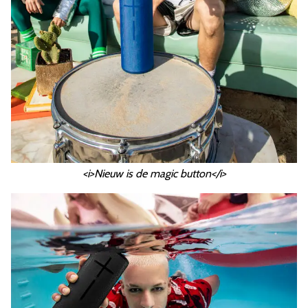
<i>Nieuw is de magic button</i>