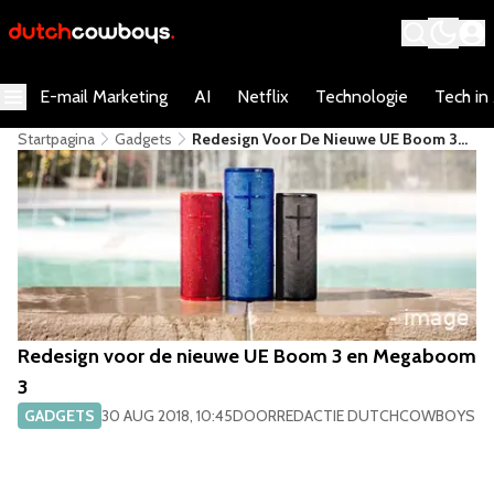
E-mail Marketing
AI
Netflix
Technologie
Tech in
Startpagina
Gadgets
Redesign Voor De Nieuwe UE Boom 3
En Megaboom 3
Redesign voor de nieuwe UE Boom 3 en Megaboom
3
GADGETS
30 AUG 2018, 10:45
DOOR
REDACTIE DUTCHCOWBOYS