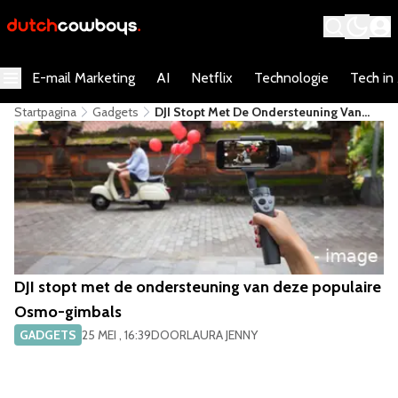
E-mail Marketing
AI
Netflix
Technologie
Tech in
Startpagina
Gadgets
DJI Stopt Met De Ondersteuning Van
Deze Populaire Osmo-Gimbals
DJI stopt met de ondersteuning van deze populaire
Osmo-gimbals
GADGETS
25 MEI , 16:39
DOOR
LAURA JENNY