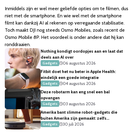
Inmiddels zijn er wel meer geliefde opties om te filmen, dus
niet met de smartphone. En wie wel met de smartphone
filmt kan dankzij AI al rekenen op verregaande stabilisatie.
Toch maakt DJI nog steeds Osmo Mobiles, zoals recent de
Osmo Mobile 8P. Het voordeel is onder andere dat hij kan
ronddraaien.
Nothing kondigt oordopjes aan en laat dat
deels aan AI over
06 augustus 2026
Gadgets
Fitbit doet het nu beter in Apple Health:
eindelijk een goede integratie
04 augustus 2026
Gadgets
Deze robotarm kan eng snel een bal
opvangen
03 augustus 2026
Gadgets
Amerika bant slimme robot-gadgets die
buiten Amerika zijn gemaakt: zelfs
robotstofzuigers
30 juli 2026
Gadgets