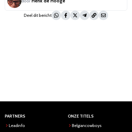
Henk de Hooge
door
Deel dit bericht
PARTNERS
ONZE TITELS
Leadinfo
Belgiancowboys