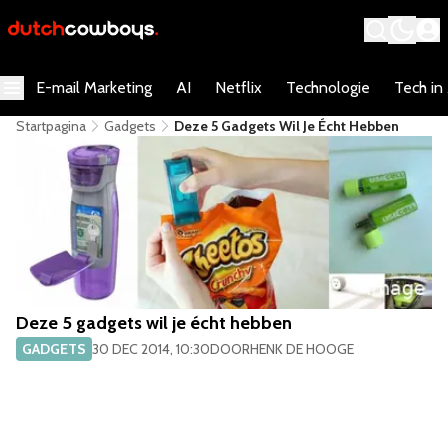
E-mail Marketing
AI
Netflix
Technologie
Tech in
Startpagina
Gadgets
Deze 5 Gadgets Wil Je Écht Hebben
Deze 5 gadgets wil je écht hebben
GADGETS
30 DEC 2014, 10:30
DOOR
HENK DE HOOGE