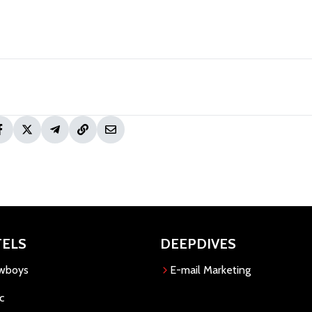
TELS
DEEPDIVES
owboys
E-mail Marketing
c