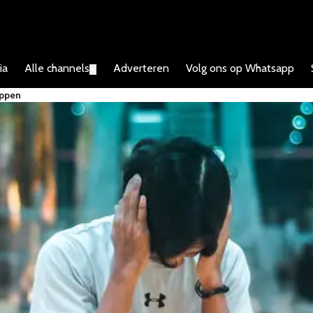
ia
Alle channels
Adverteren
Volg ons op Whatsapp
▼
oppen