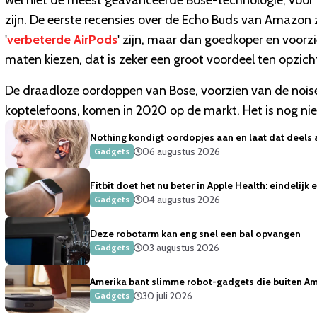
wel niet de meest geavanceerde Bose-technologie, voor 
zijn. De eerste recensies over de Echo Buds van Amazon z
'
verbeterde AirPods
' zijn, maar dan goedkoper en voorzi
maten kiezen, dat is zeker een groot voordeel ten opzich
De draadloze oordoppen van Bose, voorzien van de noise
koptelefoons, komen in 2020 op de markt. Het is nog ni
Nothing kondigt oordopjes aan en laat dat deels 
06 augustus 2026
Gadgets
Fitbit doet het nu beter in Apple Health: eindelijk
04 augustus 2026
Gadgets
Deze robotarm kan eng snel een bal opvangen
03 augustus 2026
Gadgets
Amerika bant slimme robot-gadgets die buiten Ame
30 juli 2026
Gadgets