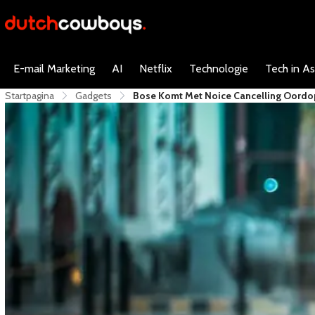
E-mail Marketing
AI
Netflix
Technologie
Tech in As
Startpagina
Gadgets
Bose Komt Met Noice Cancelling Oord