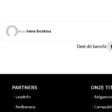
Irene Boskma
door
Deel dit bericht
PARTNERS
ONZE TI
Leadinfo
Belgianc
Redbanana
Carrepubli