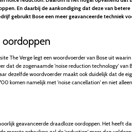
en noice reduction. Daarom is het nogal opvallend dat 
ppen. En daarbij de aankondiging dat deze van betere
bedrijf gebruikt Bose een meer geavanceerde techniek vo
n oordoppen
te The Verge legt een woordvoerder van Bose uit waarin
 keer dat de zogenaamde 'noise reduction technology' van 
aar dezelfde woordvoerder maakt ook duidelijk dat de ei
700 komen namelijk met 'noise cancellation' en niet allee
orlijk geavanceerde draadloze oordoppen. Het heeft da