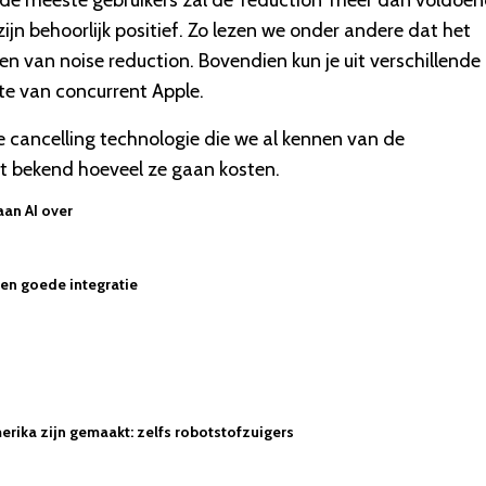
de meeste gebruikers zal de 'reduction' meer dan voldoe
ijn behoorlijk positief. Zo lezen we onder andere dat het
en van noise reduction. Bovendien kun je uit verschillende
te van concurrent Apple.
 cancelling technologie die we al kennen van de
et bekend hoeveel ze gaan kosten.
aan AI over
 een goede integratie
rika zijn gemaakt: zelfs robotstofzuigers