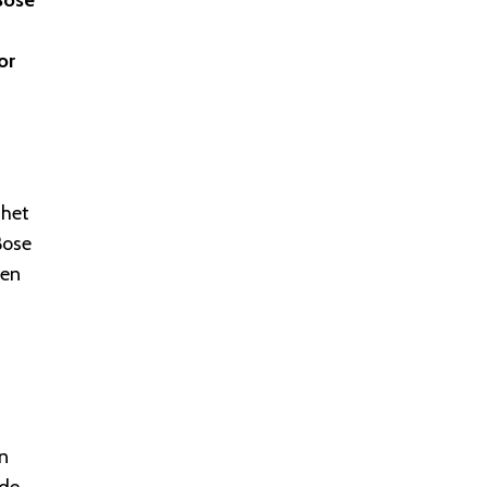
Bose
or
 het
Bose
gen
n
n