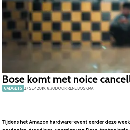
Bose komt met noice cance
GADGETS
27 SEP 2019, 8:30
DOOR
IRENE BOSKMA
Tijdens het Amazon hardware-event eerder deze wee