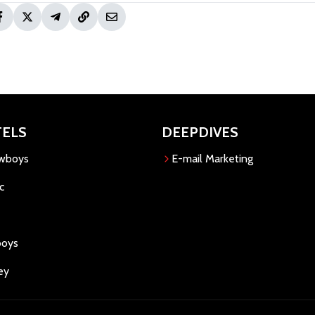
TELS
DEEPDIVES
owboys
E-mail Marketing
c
boys
ey