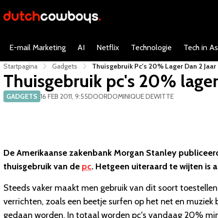
E-mail Marketing
AI
Netflix
Technologie
Tech in As
Startpagina
Gadgets
Thuisgebruik Pc's 20% Lager Dan 2 Jaar
Thuisgebruik pc's 20% lager 
GADGETS
16 FEB 2011, 9:55
DOOR
DOMINIQUE DEWITTE
De Amerikaanse zakenbank Morgan Stanley publiceerd
thuisgebruik van de
pc
. Hetgeen uiteraard te wijten i
Steeds vaker maakt men gebruik van dit soort toestelle
verrichten, zoals een beetje surfen op het net en muziek
gedaan worden. In totaal worden pc's vandaag 20% mind