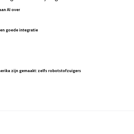
aan AI over
 een goede integratie
rika zijn gemaakt: zelfs robotstofzuigers