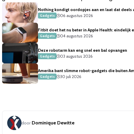
Nothing kondigt oordopjes aan en laat dat deels 
06 augustus 2026
Gadgets
Fitbit doet het nu beter in Apple Health: eindelijk
04 augustus 2026
Gadgets
Deze robotarm kan eng snel een bal opvangen
03 augustus 2026
Gadgets
Amerika bant slimme robot-gadgets die buiten Ame
30 juli 2026
Gadgets
Dominique Dewitte
door