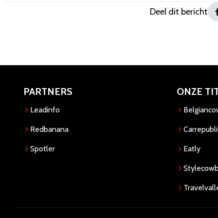
Deel dit bericht
PARTNERS
ONZE TI
Leadinfo
Belgianc
Redbanana
Carrepubli
Spotler
Eatly
Stylecow
Travelvall