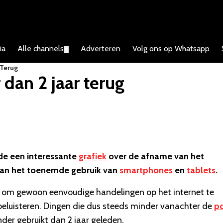
ia
Alle channels
Adverteren
Volg ons op Whatsapp
▼
 Terug
dan 2 jaar terug
e een interessante
grafiek
over de afname van het
s aan het toenemde gebruik van
smartphones
en
tablets
.
n om gewoon eenvoudige handelingen op het internet te
 beluisteren. Dingen die dus steeds minder vanachter de
p
er gebruikt dan 2 jaar geleden.