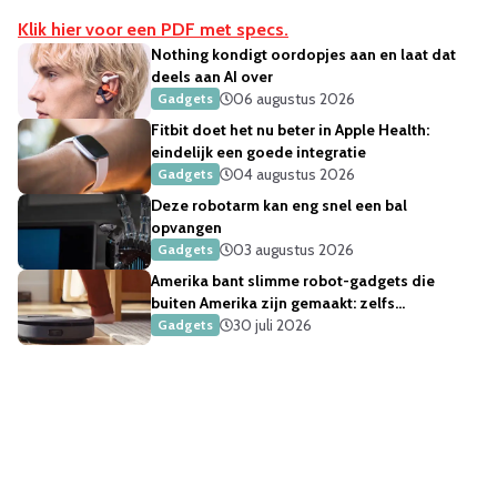
Klik hier voor een PDF met specs.
Nothing kondigt oordopjes aan en laat dat
deels aan AI over
06 augustus 2026
Gadgets
Fitbit doet het nu beter in Apple Health:
eindelijk een goede integratie
04 augustus 2026
Gadgets
Deze robotarm kan eng snel een bal
opvangen
03 augustus 2026
Gadgets
Amerika bant slimme robot-gadgets die
buiten Amerika zijn gemaakt: zelfs
robotstofzuigers
30 juli 2026
Gadgets