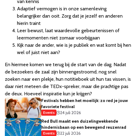
van kennis
Adaptief vermogen is in onze samenleving
belangrijker dan ooit. Zorg dat je jezelf en anderen
hierin traint
Leer bewust, laat waardevolle gebeurtenissen of
leermomenten niet zomaar voorbijgaan
Kijk naar de ander, wie is je publiek en wat komt bij hen
wel of juist niet aan?
En hiermee komen we terug bij de start van de dag. Nadat
de bezoekers de zaal zijn binnengestroomd, nog snel
zoeken naar een plekje, hun notitieboek uit hun tas vissen, is
daar niet meteen die TEDx-spreker, maar die prachtige pas
de deux. Hoeveel inspiratie kun je krijgen?
Festivals hebben het moeilijk: zo red je jouw
favoriete festival
24 juli 2026
Events
Red Bull maakt een duizelingwekkende
hindernisbaan op een bewegend reuzenrad
22 juli 2026
Events