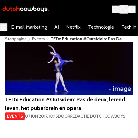
E-mail Marketing
AI
Netflix
Technologie
Tech in
Startpagina
Events
TEDx Education #Outsidein: Pas De
Deux, Lerend Leven, Het Puberbrein En
Opera
TEDx Education #Outsidein: Pas de deux, lerend
leven, het puberbrein en opera
EVENTS
07 JUN 2017, 10:15
DOOR
REDACTIE DUTCHCOWBOYS