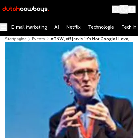
E-mail Marketing
AI
Netflix
Technologie
Tech in
Startpagina
Events
#TNW Jeff Jarvis "It's Not Google I Love,
It's You"