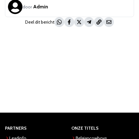
Admin
door
Deel dit bericht
PARTNERS
ONZE TITELS
Leadinfo
Belgiancowboys