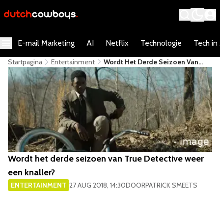
E-mail Marketing
AI
Netflix
Technologie
Tech in
Startpagina
Entertainment
Wordt Het Derde Seizoen Van
True Detective Weer Een Knaller?
Wordt het derde seizoen van True Detective weer
een knaller?
ENTERTAINMENT
27 AUG 2018, 14:30
DOOR
PATRICK SMEETS