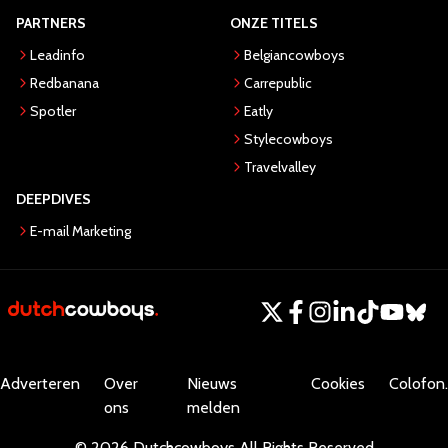
PARTNERS
ONZE TITELS
Leadinfo
Belgiancowboys
Redbanana
Carrepublic
Spotler
Eatly
Stylecowboys
Travelvalley
DEEPDIVES
E-mail Marketing
Adverteren
Over
Nieuws
Cookies
Colofon.
ons
melden
©
2026
Dutchcowboys
All Rights Reserved