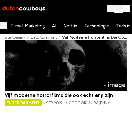
E-mail Marketing
AI
Netflix
Technologie
Tech in
Startpagina
Entertainment
​Vijf Moderne Horrorfilms Die Ook
Echt Eng Zijn
​Vijf moderne horrorfilms die ook echt eng zijn
ENTERTAINMENT
14 SEP 2019, 14:00
DOOR
LAURA JENNY