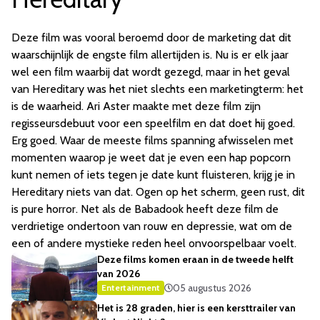
Deze film was vooral beroemd door de marketing dat dit
waarschijnlijk de engste film allertijden is. Nu is er elk jaar
wel een film waarbij dat wordt gezegd, maar in het geval
van Hereditary was het niet slechts een marketingterm: het
is de waarheid. Ari Aster maakte met deze film zijn
regisseursdebuut voor een speelfilm en dat doet hij goed.
Erg goed. Waar de meeste films spanning afwisselen met
momenten waarop je weet dat je even een hap popcorn
kunt nemen of iets tegen je date kunt fluisteren, krijg je in
Hereditary niets van dat. Ogen op het scherm, geen rust, dit
is pure horror. Net als de Babadook heeft deze film de
verdrietige ondertoon van rouw en depressie, wat om de
een of andere mystieke reden heel onvoorspelbaar voelt.
Deze films komen eraan in de tweede helft
van 2026
05 augustus 2026
Entertainment
Het is 28 graden, hier is een kersttrailer van