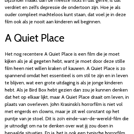
bijzonder maakt dan de meeste flicks in dat genre, is dat
verdriet en zelfs depressie de ondertoon zijn. Hoe je als
ouder compleet machteloos kunt staan, dat voel je in deze
film ook als je nooit aan kinderen wil beginnen.
A Quiet Place
Het nog recentere A Quiet Place is een film die je moet
kijken als je al gegeten hebt, want je moet door deze stille
film heen niet willen kraken of kauwen. A Quiet Place is zo
spannend omdat het essentieel is om stil te zijn en in leven
te blijven, wat een grote uitdaging is als je jonge kinderen
hebt. Als je Bird Box hebt gezien dan zou je kunnen denken
dat het op elkaar lijkt, maar A Quiet Place draait om leven, in
plaats van overleven. John Krasinski’s horrorfilm is niet vol
met engerds en clowns, maar je zit wel constant op het
puntje van je stoel. Dit is zo’n einde-van-de-wereld-film die
je uitnodigt om na te denken over wat jij zou doen in
bepaalde situaties. En ja, het is ook een typische horrorfilm