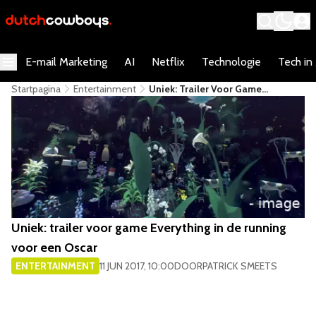
E-mail Marketing
AI
Netflix
Technologie
Tech in
Startpagina
Entertainment
Uniek: Trailer Voor Game
Everything In De Running Voor
Een Oscar
Uniek: trailer voor game Everything in de running
voor een Oscar
ENTERTAINMENT
11 JUN 2017, 10:00
DOOR
PATRICK SMEETS