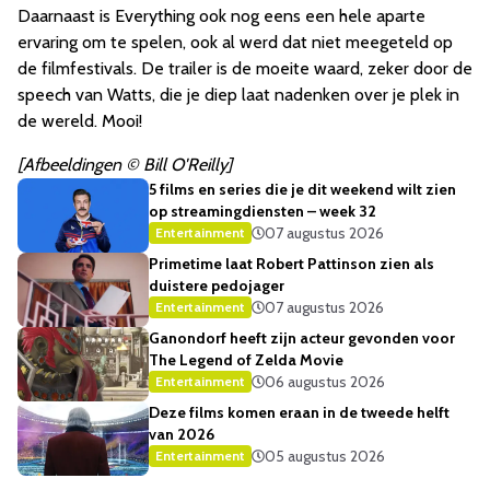
Daarnaast is Everything ook nog eens een hele aparte
ervaring om te spelen, ook al werd dat niet meegeteld op
de filmfestivals. De trailer is de moeite waard, zeker door de
speech van Watts, die je diep laat nadenken over je plek in
de wereld. Mooi!
[Afbeeldingen © Bill O'Reilly]
5 films en series die je dit weekend wilt zien
op streamingdiensten – week 32
07 augustus 2026
Entertainment
Primetime laat Robert Pattinson zien als
duistere pedojager
07 augustus 2026
Entertainment
Ganondorf heeft zijn acteur gevonden voor
The Legend of Zelda Movie
06 augustus 2026
Entertainment
Deze films komen eraan in de tweede helft
van 2026
05 augustus 2026
Entertainment