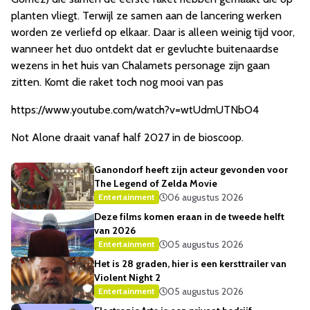
planten vliegt. Terwijl ze samen aan de lancering werken
worden ze verliefd op elkaar. Daar is alleen weinig tijd voor,
wanneer het duo ontdekt dat er gevluchte buitenaardse
wezens in het huis van Chalamets personage zijn gaan
zitten. Komt die raket toch nog mooi van pas
https://www.youtube.com/watch?v=wtUdmUTNbO4
Not Alone draait vanaf half 2027 in de bioscoop.
Ganondorf heeft zijn acteur gevonden voor
The Legend of Zelda Movie
06 augustus 2026
Entertainment
Deze films komen eraan in de tweede helft
van 2026
05 augustus 2026
Entertainment
Het is 28 graden, hier is een kersttrailer van
Violent Night 2
05 augustus 2026
Entertainment