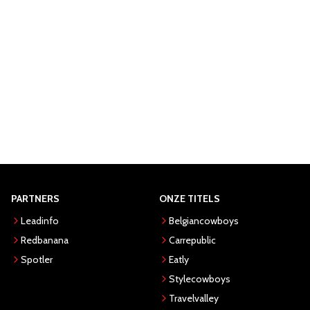
PARTNERS
ONZE TITELS
Leadinfo
Belgiancowboys
Redbanana
Carrepublic
Spotler
Eatly
Stylecowboys
Travelvalley