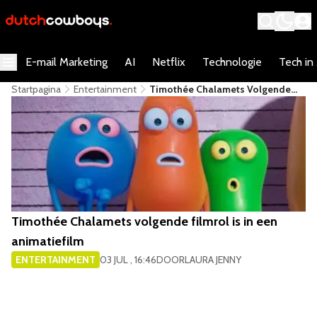
E-mail Marketing
AI
Netflix
Technologie
Tech in
Startpagina
Entertainment
Timothée Chalamets Volgende
Filmrol Is In Een Animatiefilm
Timothée Chalamets volgende filmrol is in een
animatiefilm
ENTERTAINMENT
03 JUL , 16:46
DOOR
LAURA JENNY