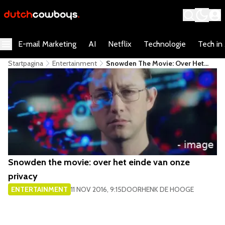
E-mail Marketing
AI
Netflix
Technologie
Tech in
Startpagina
Entertainment
Snowden The Movie: Over Het
Einde Van Onze Privacy
Snowden the movie: over het einde van onze
privacy
ENTERTAINMENT
11 NOV 2016, 9:15
DOOR
HENK DE HOOGE