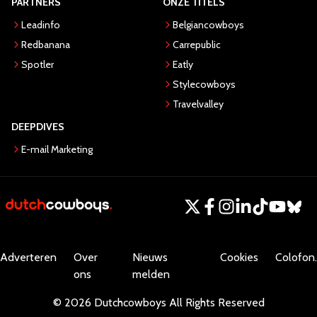
PARTNERS
ONZE TITELS
Leadinfo
Belgiancowboys
Redbanana
Carrepublic
Spotler
Eatly
Stylecowboys
Travelvalley
DEEPDIVES
E-mail Marketing
Adverteren
Over
Nieuws
Cookies
Colofon.
ons
melden
©
2026
Dutchcowboys
All Rights Reserved