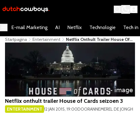
E-mail Marketing
AI
Netflix
Technologie
Tech in
Startpagina
Entertainment
Netflix Onthult Trailer House Of
Cards Seizoen 3
Netflix onthult trailer House of Cards seizoen 3
ENTERTAINMENT
12 JAN 2015, 19:00
DOOR
ANNEMEREL DE JONGH