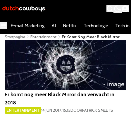
E-mail Marketing
AI
Netflix
Technologie
Tech in
Startpagina
Entertainment
Er Komt Nog Meer Black Mirror
Dan Verwacht In 2018
Er komt nog meer Black Mirror dan verwacht in
2018
ENTERTAINMENT
14 JUN 2017, 15:15
DOOR
PATRICK SMEETS