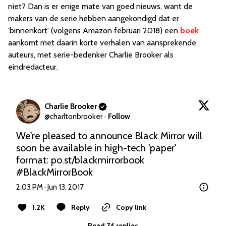
niet? Dan is er enige mate van goed nieuws, want de
makers van de serie hebben aangekondigd dat er
'binnenkort' (volgens Amazon februari 2018) een
boek
aankomt met daarin korte verhalen van aansprekende
auteurs, met serie-bedenker Charlie Brooker als
eindredacteur.
Charlie Brooker
@
charltonbrooker
·
Follow
We're pleased to announce Black Mirror will 
soon be available in high-tech 'paper' 
format: 
po.st/blackmirrorbook
#BlackMirrorBook
2:03 PM · Jun 13, 2017
1.2K
Reply
Copy link
Read 74 replies