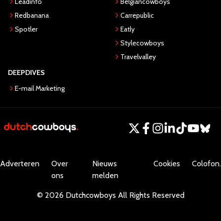
Leadinfo
Belgiancowboys
Redbanana
Carrepublic
Spotler
Eatly
Stylecowboys
Travelvalley
DEEPDIVES
E-mail Marketing
Adverteren
Over
Nieuws
Cookies
Colofon.
ons
melden
©
2026
Dutchcowboys
All Rights Reserved