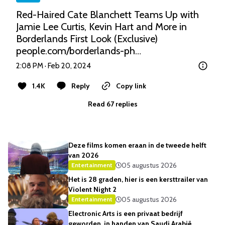
Red-Haired Cate Blanchett Teams Up with 
Jamie Lee Curtis, Kevin Hart and More in 
Borderlands First Look (Exclusive) 
people.com/borderlands-ph…
2:08 PM · Feb 20, 2024
1.4K
Reply
Copy link
Read 67 replies
Deze films komen eraan in de tweede helft
van 2026
05 augustus 2026
Entertainment
Het is 28 graden, hier is een kersttrailer van
Violent Night 2
05 augustus 2026
Entertainment
Electronic Arts is een privaat bedrijf
geworden, in handen van Saudi Arabië