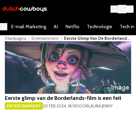
E-mail Marketing
AI
Netflix
Technologie
Tech in
Startpagina
Entertainment
Eerste Glimp Van De Borderlands-
Film Is Een Feit
Eerste glimp van de Borderlands-film is een feit
ENTERTAINMENT
20 FEB 2024, 18:15
DOOR
LAURA JENNY