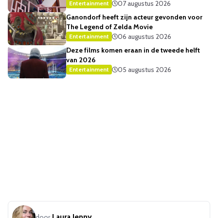
07 augustus 2026
Entertainment
Ganondorf heeft zijn acteur gevonden voor
The Legend of Zelda Movie
06 augustus 2026
Entertainment
Deze films komen eraan in de tweede helft
van 2026
05 augustus 2026
Entertainment
Laura Jenny
door