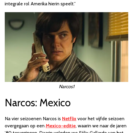
integrale rol Amerika hierin speelt.”
Narcos1
Narcos: Mexico
Na vier seizoenen Narcos is
Netflix
voor het vijfde seizoen
overgegaan op een
Mexico-editie
, waarin we naar de jaren
’80 teruggingen. Daarin volgden we Félix Gallardo van het