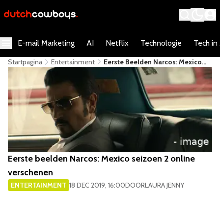
E-mail Marketing
AI
Netflix
Technologie
Tech in
Startpagina
Entertainment
​Eerste Beelden Narcos: Mexico
Seizoen 2 Online Verschenen
​Eerste beelden Narcos: Mexico seizoen 2 online
verschenen
ENTERTAINMENT
18 DEC 2019, 16:00
DOOR
LAURA JENNY