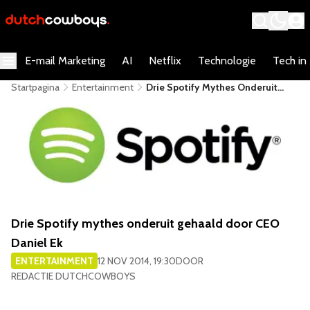
E-mail Marketing
AI
Netflix
Technologie
Tech in
Startpagina
Entertainment
Drie Spotify Mythes Onderuit
Gehaald Door CEO Daniel Ek
Drie Spotify mythes onderuit gehaald door CEO
Daniel Ek
ENTERTAINMENT
12 NOV 2014, 19:30
DOOR
REDACTIE DUTCHCOWBOYS