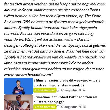
fantastisch artiest vindt en dat hij hoopt dat ze nog veel meer
albums verkoopt. Maar mensen die niet voor haar albums
willen betalen zullen het toch blijven vinden, op The Pirate
Bay stond 1989 bovenaan de lijst met meest gedownloadde
albums. Spotify betaalt tenminste voor ieder afgespeeld
nummer. Mensen zijn veranderd en ze gaan niet terug
veranderen. Wat hij wil dat artiesten weten? Dat hun
belangen volledig stroken met die van Spotify, ook al geloven
ze misschien niet dat dat hun doel is. Maar het hele doel van
Spotify is het maximaliseren van de waarde van muziek. "We
laten mensen kennismaken met muziek die ze anders
misschien nooit geluisterd hadden en we zorgen dat er voor
iedere stream betaald wordt".
5 films en series die je dit weekend wilt zien
op streamingdiensten – week 32
07 augustus 2026
Entertainment
Primetime laat Robert Pattinson zien als
duistere pedojager
07 augustus 2026
Entertainment