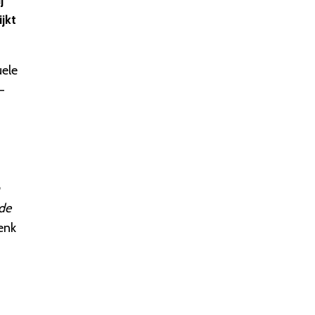
j
jkt
uele
-
de
Henk