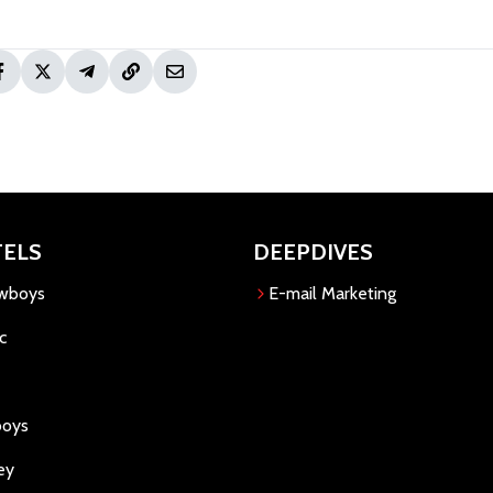
TELS
DEEPDIVES
owboys
E-mail Marketing
c
boys
ey