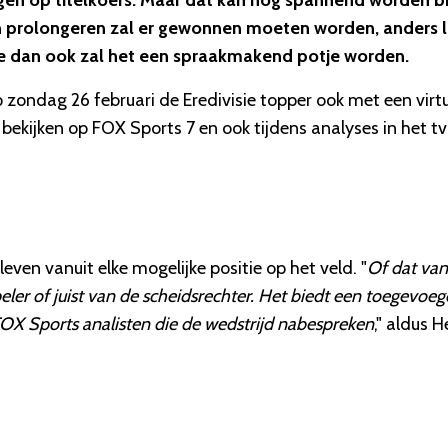
iggen op titelkoers. Maar dat kan nog spannend worden bi
en prolongeren zal er gewonnen moeten worden, anders li
oe dan ook zal het een spraakmakend potje worden.
p zondag 26 februari de Eredivisie topper ook met een virt
 bekijken op FOX Sports 7 en ook tijdens analyses in het tv
leven vanuit elke mogelijke positie op het veld. "
Of dat van
eler of juist van de scheidsrechter. Het
biedt een toegevoeg
OX Sports analisten die de wedstrijd nabespreken
," aldus 