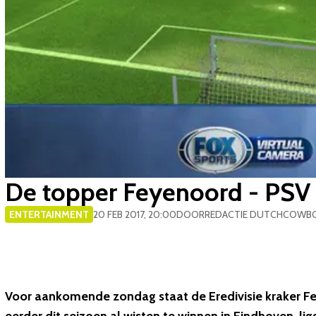
De topper Feyenoord - PSV 
ENTERTAINMENT
20 FEB 2017, 20:00
DOOR
REDACTIE DUTCHCOWB
Voor aankomende zondag staat de Eredivisie kraker 