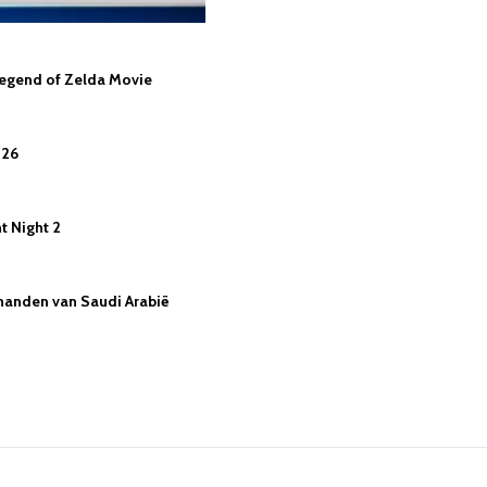
Legend of Zelda Movie
026
nt Night 2
n handen van Saudi Arabië