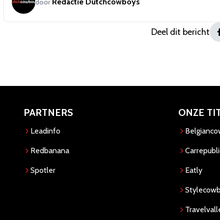
Redactie Dutchcowboys
door
Deel dit bericht
PARTNERS
ONZE TI
Leadinfo
Belgianc
Redbanana
Carrepubli
Spotler
Eatly
Stylecow
Travelvall