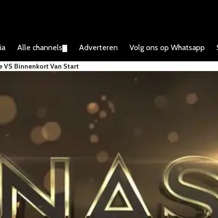
ia
Alle channels
Adverteren
Volg ons op Whatsapp
▼
 VS Binnenkort Van Start