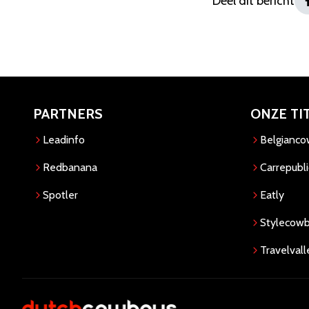
Deel dit bericht
PARTNERS
ONZE TI
Leadinfo
Belgianc
Redbanana
Carrepubli
Spotler
Eatly
Stylecow
Travelvall