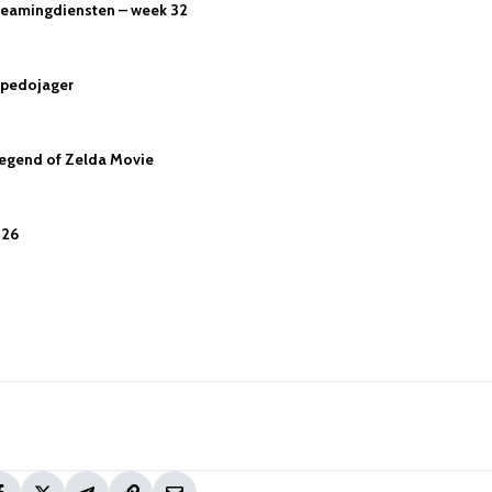
streamingdiensten – week 32
e pedojager
Legend of Zelda Movie
026