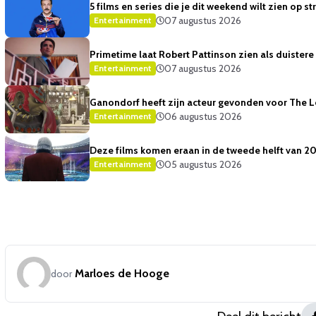
5 films en series die je dit weekend wilt zien op 
07 augustus 2026
Entertainment
Primetime laat Robert Pattinson zien als duister
07 augustus 2026
Entertainment
Ganondorf heeft zijn acteur gevonden voor The 
06 augustus 2026
Entertainment
Deze films komen eraan in de tweede helft van 2
05 augustus 2026
Entertainment
Marloes de Hooge
door