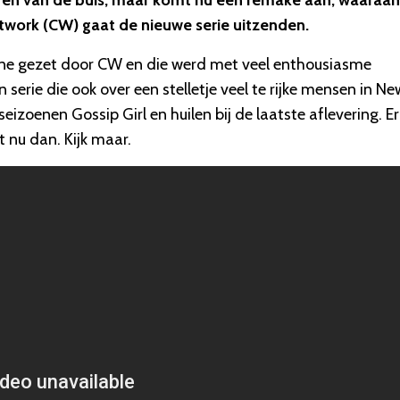
aren van de buis, maar komt nu een remake aan, waaraan
twork (CW) gaat de nieuwe serie uitzenden.
line gezet door CW en die werd met veel enthousiasme
erie die ook over een stelletje veel te rijke mensen in Ne
izoenen Gossip Girl en huilen bij de laatste aflevering. Er
t nu dan. Kijk maar.