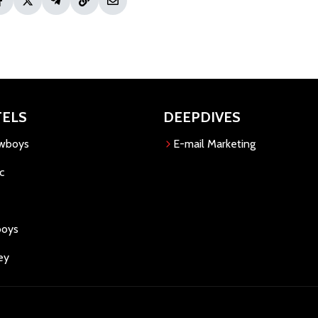
TELS
DEEPDIVES
owboys
E-mail Marketing
c
boys
ey