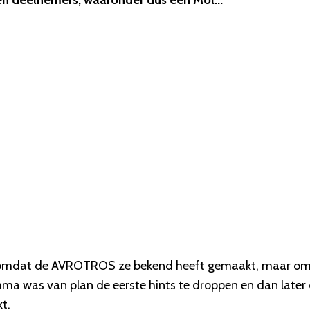
gen deelnemers, waaronder dus één Mol...
iet omdat de AVROTROS ze bekend heeft gemaakt, maar o
mma was van plan de eerste hints te droppen en dan later
t.