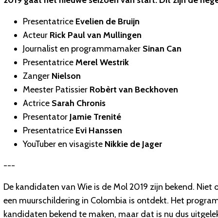
2019 gaat het nieuwe seizoen van start. Dit zijn de ne
Presentatrice
Evelien de Bruijn
Acteur
Rick Paul van Mullingen
Journalist en programmamaker
Sinan Can
Presentatrice
Merel Westrik
Zanger
Nielson
Meester Patissier
Robèrt van Beckhoven
Actrice
Sarah Chronis
Presentator
Jamie Trenité
Presentatrice
Evi Hanssen
YouTuber en visagiste
Nikkie de Jager
---
De kandidaten van Wie is de Mol 2019 zijn bekend. N
een muurschildering in Colombia is ontdekt. Het progra
kandidaten bekend te maken, maar dat is nu dus uitgelek