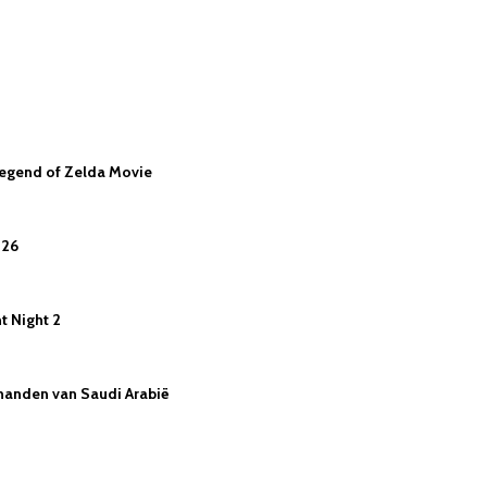
Legend of Zelda Movie
026
nt Night 2
n handen van Saudi Arabië