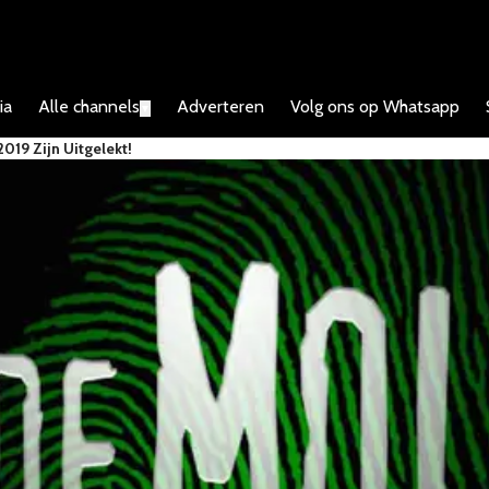
ia
Alle channels
Adverteren
Volg ons op Whatsapp
▼
019 Zijn Uitgelekt!