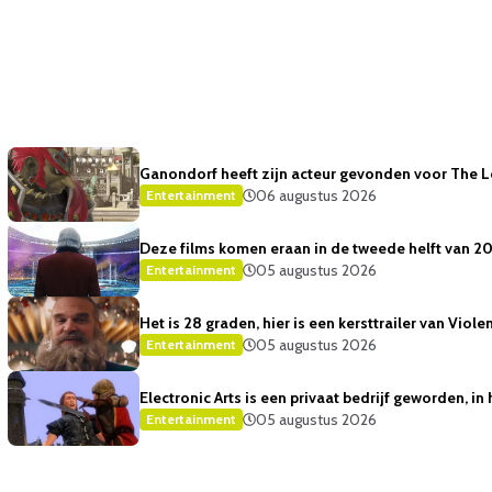
Ganondorf heeft zijn acteur gevonden voor The 
06 augustus 2026
Entertainment
Deze films komen eraan in de tweede helft van 2
05 augustus 2026
Entertainment
Het is 28 graden, hier is een kersttrailer van Viole
05 augustus 2026
Entertainment
Electronic Arts is een privaat bedrijf geworden, i
05 augustus 2026
Entertainment