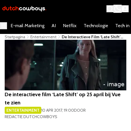
E-mail Marketing
AI
Netflix
Technologie
Tech in
Startpagina
Entertainment
De Interactieve Film ‘Late Shift’
Op 25 April Bij Vue Te Zien
De interactieve film ‘Late Shift’ op 25 april bij Vue
te zien
ENTERTAINMENT
10 APR 2017, 19:00
DOOR
REDACTIE DUTCHCOWBOYS