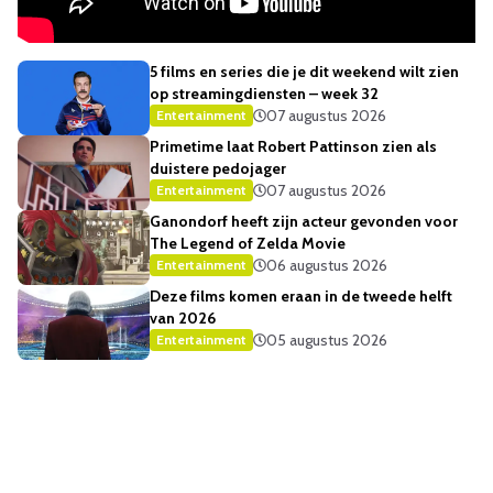
5 films en series die je dit weekend wilt zien
op streamingdiensten – week 32
07 augustus 2026
Entertainment
Primetime laat Robert Pattinson zien als
duistere pedojager
07 augustus 2026
Entertainment
Ganondorf heeft zijn acteur gevonden voor
The Legend of Zelda Movie
06 augustus 2026
Entertainment
Deze films komen eraan in de tweede helft
van 2026
05 augustus 2026
Entertainment