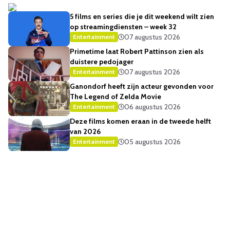
5 films en series die je dit weekend wilt zien
op streamingdiensten – week 32
07 augustus 2026
Entertainment
Primetime laat Robert Pattinson zien als
duistere pedojager
07 augustus 2026
Entertainment
Ganondorf heeft zijn acteur gevonden voor
The Legend of Zelda Movie
06 augustus 2026
Entertainment
Deze films komen eraan in de tweede helft
van 2026
05 augustus 2026
Entertainment