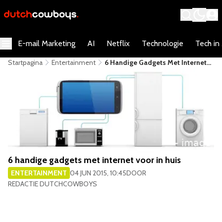
E-mail Marketing
AI
Netflix
Technologie
Tech in
Startpagina
Entertainment
6 Handige Gadgets Met Internet
Voor In Huis
6 handige gadgets met internet voor in huis
ENTERTAINMENT
04 JUN 2015, 10:45
DOOR
REDACTIE DUTCHCOWBOYS