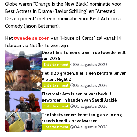
Globe waren "Orange Is the New Black", nominatie voor
Best Actress in Drama (Taylor Schilling) en "Arrested
Development" met een nominatie voor Best Actor in a
Comedy (Jason Bateman).
Het
tweede seizoen
van "House of Cards" zal vanaf 14
februari via Netflix te zien zijn.
Deze films komen eraan in de tweede helft
van 2026
05 augustus 2026
Entertainment
Het is 28 graden, hier is een kersttrailer van
Violent Night 2
05 augustus 2026
Entertainment
Electronic Arts is een privaat bedrijf
geworden, in handen van Saudi Arabië
05 augustus 2026
Entertainment
The Inbetweeners komt terug en zijn nog
steeds heerlijk onvolwassen
04 augustus 2026
Entertainment