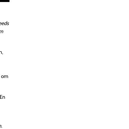
eeds
am
n,
d om
 En
n.