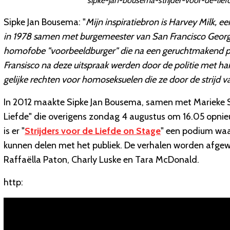
sipke-jan-bousema-strijder-voor-de-liefd
Sipke Jan Bousema: "
Mijn inspiratiebron is Harvey Milk, e
in 1978 samen met burgemeester van San Francisco Geor
homofobe "voorbeeldburger" die na een geruchtmakend proc
Fransisco na deze uitspraak werden door de politie met 
gelijke rechten voor homoseksuelen die ze door de strijd 
In 2012 maakte Sipke Jan Bousema, samen met Marieke 
Liefde" die overigens zondag 4 augustus om 16.05 opni
is er "
Strijders voor de Liefde on Stage
" een podium waar
kunnen delen met het publiek. De verhalen worden afgew
Raffaëlla Paton, Charly Luske en Tara McDonald.
http: