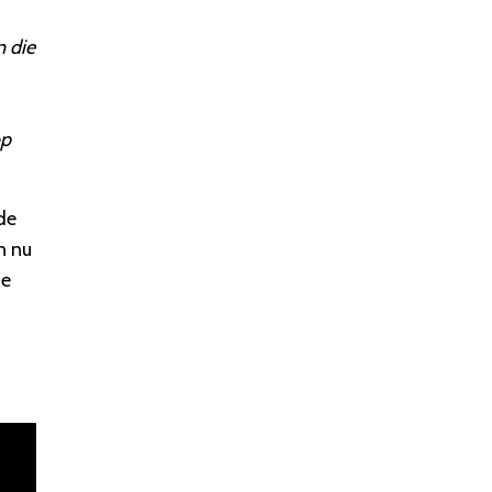
n die
op
de
n nu
de