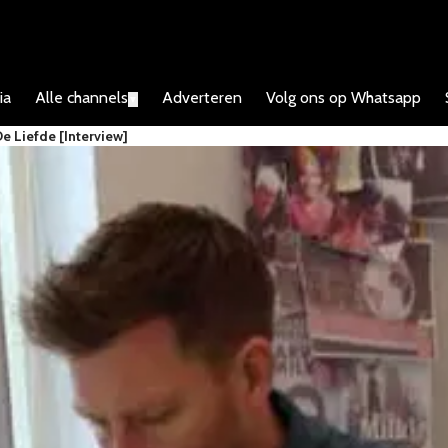
ia
Alle channels
Adverteren
Volg ons op Whatsapp
▼
e Liefde [interview]