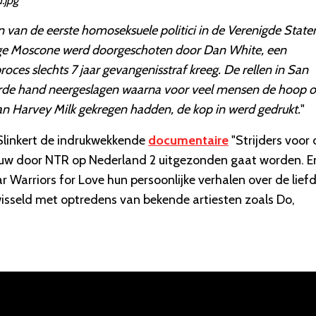
.jpg
en van de eerste homoseksuele politici in de Verenigde State
ge Moscone werd doorgeschoten door Dan White, een
es slechts 7 jaar gevangenisstraf kreeg. De rellen in San
harde hand neergeslagen waarna voor veel mensen de hoop 
van Harvey Milk gekregen hadden, de kop in werd gedrukt.
"
Slinkert de indrukwekkende
documentaire
"Strijders voor 
euw door NTR op Nederland 2 uitgezonden gaat worden. E
 Warriors for Love hun persoonlijke verhalen over de lief
isseld met optredens van bekende artiesten zoals Do,