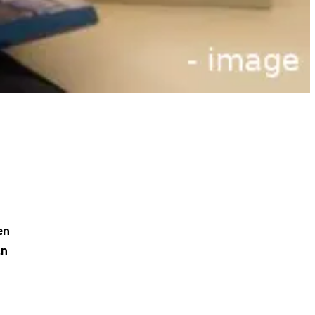
en
an