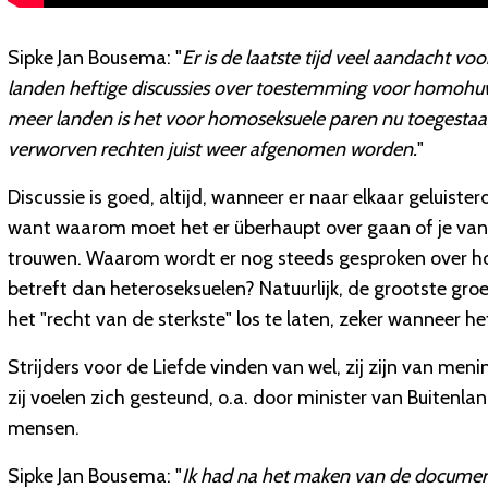
Sipke Jan Bousema: "
Er is de laatste tijd veel aandacht vo
landen heftige discussies over toestemming voor homohuwel
meer landen is het voor homoseksuele paren nu toegesta
verworven rechten juist weer afgenomen worden.
"
Discussie is goed, altijd, wanneer er naar elkaar geluiste
want waarom moet het er überhaupt over gaan of je va
trouwen. Waarom wordt er nog steeds gesproken over ho
betreft dan heteroseksuelen? Natuurlijk, de grootste gro
het "recht van de sterkste" los te laten, zeker wanneer h
Strijders voor de Liefde vinden van wel, zij zijn van m
zij voelen zich gesteund, o.a. door minister van Buitenl
mensen.
Sipke Jan Bousema: "
Ik had na het maken van de documenta