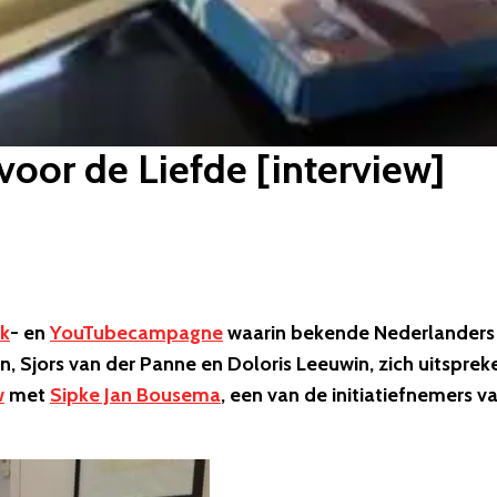
voor de Liefde [interview]
k
- en
YouTubecampagne
waarin bekende Nederlanders
, Sjors van der Panne en Doloris Leeuwin, zich uitsprek
w
met
Sipke Jan Bousema
, een van de initiatiefnemers v