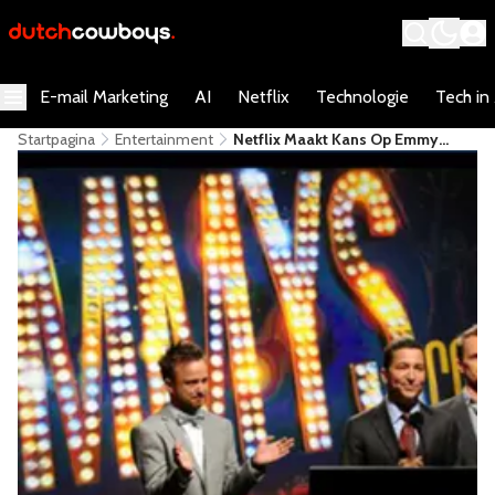
E-mail Marketing
AI
Netflix
Technologie
Tech in
Startpagina
Entertainment
Netflix Maakt Kans Op Emmy
Awards