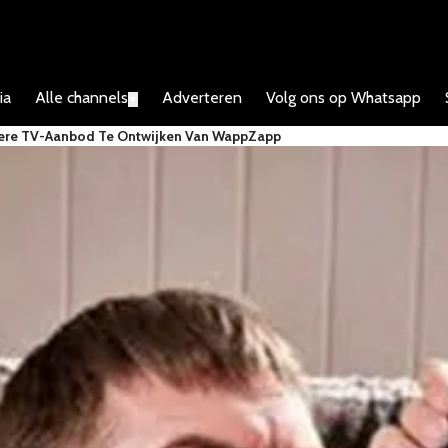
ia
Alle channels
Adverteren
Volg ons op Whatsapp
▼
iere TV-Aanbod Te Ontwijken Van WappZapp