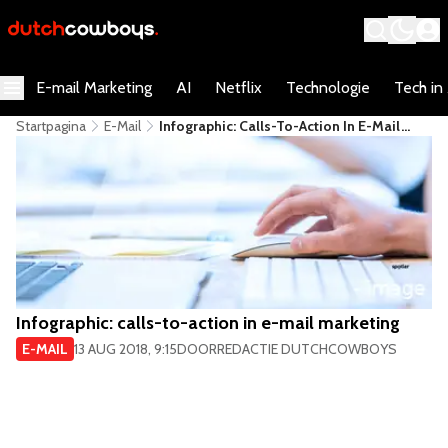
E-mail Marketing
AI
Netflix
Technologie
Tech in
Startpagina
E-Mail
Infographic: Calls-To-Action In E-Mail
Marketing
Infographic: calls-to-action in e-mail marketing
E-MAIL
13 AUG 2018, 9:15
DOOR
REDACTIE DUTCHCOWBOYS