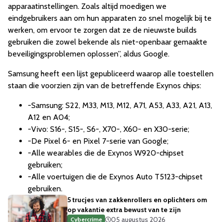
apparaatinstellingen. Zoals altijd moedigen we
eindgebruikers aan om hun apparaten zo snel mogelijk bij te
werken, om ervoor te zorgen dat ze de nieuwste builds
gebruiken die zowel bekende als niet-openbaar gemaakte
beveiligingsproblemen oplossen”, aldus Google.
Samsung heeft een lijst gepubliceerd waarop alle toestellen
staan die voorzien zijn van de betreffende Exynos chips:
-Samsung: S22, M33, M13, M12, A71, A53, A33, A21, A13,
A12 en A04;
-Vivo: S16-, S15-, S6-, X70-, X60- en X30-serie;
-De Pixel 6- en Pixel 7-serie van Google;
-Alle wearables die de Exynos W920-chipset
gebruiken;
-Alle voertuigen die de Exynos Auto T5123-chipset
gebruiken.
5 trucjes van zakkenrollers en oplichters om
op vakantie extra bewust van te zijn
05 augustus 2026
Cybercrime