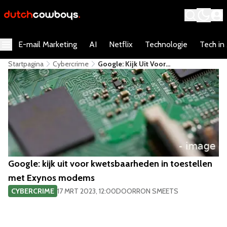
E-mail Marketing
AI
Netflix
Technologie
Tech in
Startpagina
Cybercrime
Google: Kijk Uit Voor
Kwetsbaarheden In Toestellen Met
Exynos Modems
Google: kijk uit voor kwetsbaarheden in toestellen
met Exynos modems
CYBERCRIME
17 MRT 2023, 12:00
DOOR
RON SMEETS