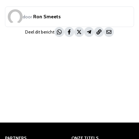
Ron Smeets
door
Deel dit bericht
PARTNERS
ONZE TITELS