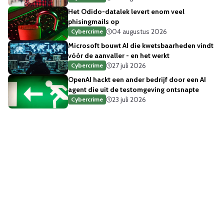
Het Odido-datalek levert enom veel
phisingmails op
04 augustus 2026
Cybercrime
Microsoft bouwt AI die kwetsbaarheden vindt
vóór de aanvaller - en het werkt
27 juli 2026
Cybercrime
OpenAI hackt een ander bedrijf door een AI
agent die uit de testomgeving ontsnapte
23 juli 2026
Cybercrime