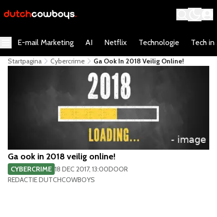
E-mail Marketing
AI
Netflix
Technologie
Tech in
Startpagina
Cybercrime
Ga Ook In 2018 Veilig Online!
Ga ook in 2018 veilig online!
CYBERCRIME
18 DEC 2017, 13:00
DOOR
REDACTIE DUTCHCOWBOYS