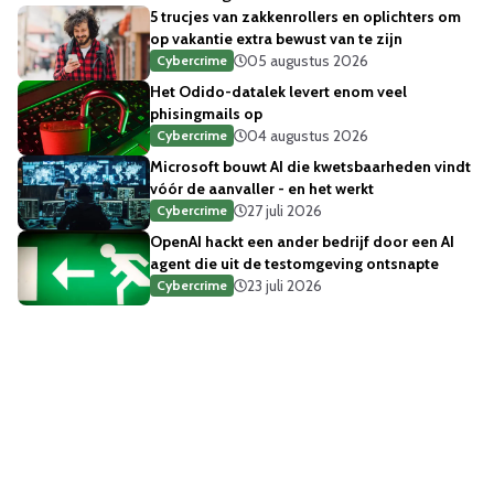
5 trucjes van zakkenrollers en oplichters om
op vakantie extra bewust van te zijn
05 augustus 2026
Cybercrime
Het Odido-datalek levert enom veel
phisingmails op
04 augustus 2026
Cybercrime
Microsoft bouwt AI die kwetsbaarheden vindt
vóór de aanvaller - en het werkt
27 juli 2026
Cybercrime
OpenAI hackt een ander bedrijf door een AI
agent die uit de testomgeving ontsnapte
23 juli 2026
Cybercrime