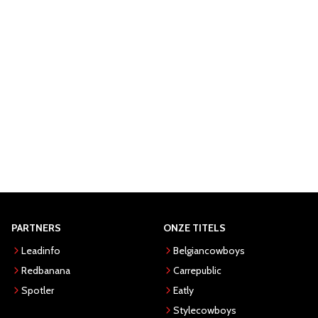
PARTNERS
ONZE TITELS
Leadinfo
Belgiancowboys
Redbanana
Carrepublic
Spotler
Eatly
Stylecowboys