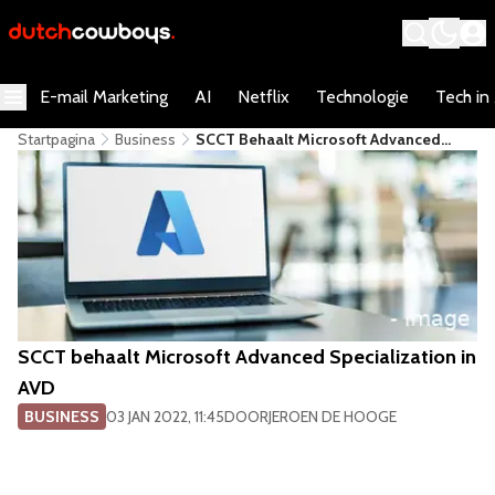
E-mail Marketing
AI
Netflix
Technologie
Tech in
Startpagina
Business
SCCT Behaalt Microsoft Advanced
Specialization In AVD
SCCT behaalt Microsoft Advanced Specialization in
AVD
BUSINESS
03 JAN 2022, 11:45
DOOR
JEROEN DE HOOGE