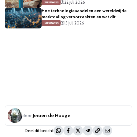
22 juli 2026
Business
Hoe technologieaandelen een wereldwijde
marktdaling veroorzaakten en wat dit
betekent voor de sector
13 juli 2026
Business
Jeroen de Hooge
door
Deel dit bericht