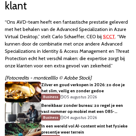
klant
“Ons AVD-team heeft een fantastische prestatie geleverd
met het behalen van de Advanced Specialization in Azure
Virtual Desktop,” stelt Carlo Schaeffer, CEO bij
SCCT
. “We
kunnen door de combinatie met onze andere Advanced
Specializations in Identity & Access Management en Threat
Protection echt het verschil maken: die expertise zorgt bij
onze klanten voor een extra gevoel van zekerheid.”
[Fotocredits - monticellllo © Adobe Stock]
Zilver en goud verkopen in 2026: zo doe je
het slim, veilig en zonder gedoe
05 augustus 2026
Business
Bereikbaar zonder bureau: zo regel je een
vast nummer op mobiel met een 085-
telefoonnummer
04 augustus 2026
Business
In een wereld vol AI-content wint het fysieke
presentje weer terrein